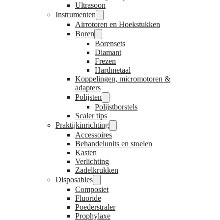
Ultrasoon
Instrumenten
Airrotoren en Hoekstukken
Boren
Borensets
Diamant
Frezen
Hardmetaal
Koppelingen, micromotoren &
adapters
Polijsten
Polijstborstels
Scaler tips
Praktijkinrichting
Accessoires
Behandelunits en stoelen
Kasten
Verlichting
Zadelkrukken
Disposables
Composiet
Fluoride
Poederstraler
Prophylaxe