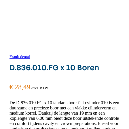
Frank dental
D.836.010.FG x 10 Boren
€
28,49
excl. BTW
De D.836.010.FG x 10 tandarts boor flat cylinder 010 is een
duurzame en precieze boor met een vlakke cilindervorm en
medium korrel. Dankzij de lengte van 19 mm en een
koplengte van 6,00 mm biedt deze boor uitstekende controle
en comfort tijdens cavity en crown preparations. Ideaal voor
tandartsen die professioneel en nauwkeurig willen werken.