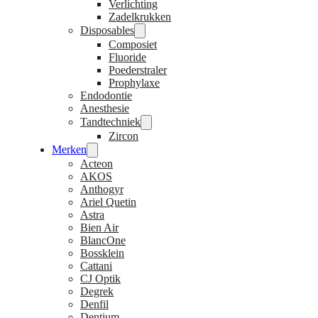
Verlichting
Zadelkrukken
Disposables
Composiet
Fluoride
Poederstraler
Prophylaxe
Endodontie
Anesthesie
Tandtechniek
Zircon
Merken
Acteon
AKOS
Anthogyr
Ariel Quetin
Astra
Bien Air
BlancOne
Bossklein
Cattani
CJ Optik
Degrek
Denfil
Dentium