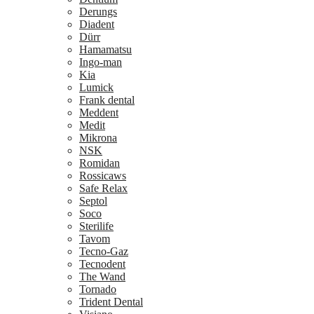
Derungs
Diadent
Dürr
Hamamatsu
Ingo-man
Kia
Lumick
Frank dental
Meddent
Medit
Mikrona
NSK
Romidan
Rossicaws
Safe Relax
Septol
Soco
Sterilife
Tavom
Tecno-Gaz
Tecnodent
The Wand
Tornado
Trident Dental