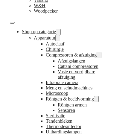
Visiano
W&H
Woodpecker
Shop op categorie
Apparatuur
Autoclaaf
Chirurgie
Compressoren & afzuiging
Afzuigslangen
Cattani compressoren
Vaste en verrijdbare
afzuiging
Intraorale camera
Meng en schudmachines
Microscoop
Röntgen & beeldvorming
Röntgen armen
Sensoren
Sterilisatie
Tandenbleken
Thermodesinfector
Uithardingslampen