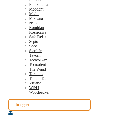
Frank dental
Meddent
Medit
Mikrona
NSK
Romidan
Rossicaws
Safe Relax
Septol
Soco
Sterilife
Tavom
Tecno-Gaz
Tecnodent
The Wand
Tornado
Trident Dental
Visiano
W&H
Woodpecker
Inloggen