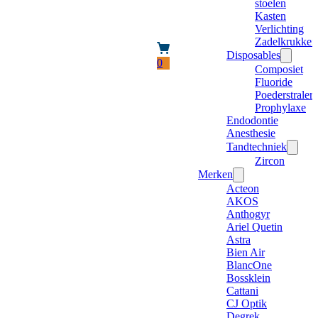
stoelen
Kasten
Verlichting
Zadelkrukken
Disposables
0
Composiet
Fluoride
Poederstraler
Prophylaxe
Endodontie
Anesthesie
Tandtechniek
Zircon
Merken
Acteon
AKOS
Anthogyr
Ariel Quetin
Astra
Bien Air
BlancOne
Bossklein
Cattani
CJ Optik
Degrek