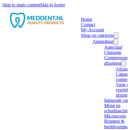
Skip to main content
Skip to footer
Home
Contact
My Account
Shop op categorie
Apparatuur
Autoclaaf
Chirurgie
Compressore
afzuiging
Afzuig
Cattani
compre
Vaste e
verrijd
afzuigi
Intraorale ca
Meng en
schudmachine
Microscoop
Röntgen &
beeldvorming