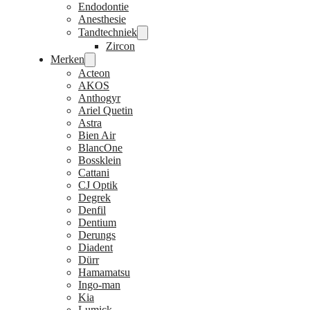
Endodontie
Anesthesie
Tandtechniek
Zircon
Merken
Acteon
AKOS
Anthogyr
Ariel Quetin
Astra
Bien Air
BlancOne
Bossklein
Cattani
CJ Optik
Degrek
Denfil
Dentium
Derungs
Diadent
Dürr
Hamamatsu
Ingo-man
Kia
Lumick