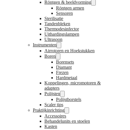
Röntgen & beeldvorming
Röntgen armen
Sensoren
Sterilisatie
Tandenbleken
Thermodesinfector
Uithardingslampen
Ultrasoon
Instrumenten
Airrotoren en Hoekstukken
Boren
Borensets
Diamant
Frezen
Hardmetaal
Koppelingen, micromotoren &
adapters
Polijsten
Polijstborstels
Scaler tips
Praktijkinrichting
Accessoires
Behandelunits en stoelen
Kasten