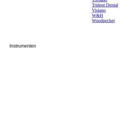
Trident Dental
Visiano
W&H
Woodpecker
Instrumenten