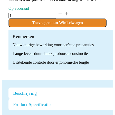
Op voorraad
D.836.010.FG
x
10
Toevoegen aan Winkelwagen
Boren
quantity
Kenmerken
Nauwkeurige bewerking voor perfecte preparaties
Lange levensduur dankzij robuuste constructie
Uitstekende controle door ergonomische lengte
Beschrijving
Product Specificaties