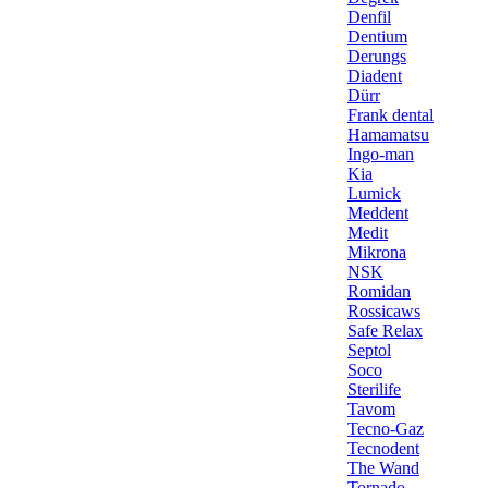
Denfil
Dentium
Derungs
Diadent
Dürr
Frank dental
Hamamatsu
Ingo-man
Kia
Lumick
Meddent
Medit
Mikrona
NSK
Romidan
Rossicaws
Safe Relax
Septol
Soco
Sterilife
Tavom
Tecno-Gaz
Tecnodent
The Wand
Tornado