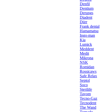
Denfil
Dentium
Derungs
Diadent
Dürr
Frank dental
Hamamatsu
Ingo-man
Kia
Lumick
Meddent
Medit
Mikrona
NSK
Romidan
Rossicaws
Safe Relax
Septol
Soco
Sterilife
Tavom
Tecno-Gaz
Tecnodent
The Wand
Tornado