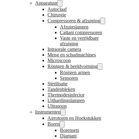
Apparatuur
Autoclaaf
Chirurgie
Compressoren & afzuiging
Afzuigslangen
Cattani compressoren
Vaste en verrijdbare
afzuiging
Intraorale camera
Meng en schudmachines
Microscoop
Röntgen & beeldvorming
Röntgen armen
Sensoren
Sterilisatie
Tandenbleken
Thermodesinfector
Uithardingslampen
Ultrasoon
Instrumenten
Airrotoren en Hoekstukken
Boren
Borensets
Diamant