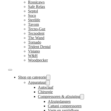
Rossicaws
Safe Relax
Septol
Soco
Sterilife
Tavom
Tecno-Gaz
Tecnodent
The Wand
Tornado
Trident Dental
Visiano
W&H
Woodpecker
Shop op categorie
Apparatuur
Autoclaaf
Chirurgie
Compressoren & afzuiging
Afzuigslangen
Cattani compressoren
Vaste en verrijdbare