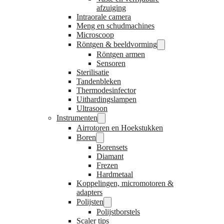
afzuiging
Intraorale camera
Meng en schudmachines
Microscoop
Röntgen & beeldvorming
Röntgen armen
Sensoren
Sterilisatie
Tandenbleken
Thermodesinfector
Uithardingslampen
Ultrasoon
Instrumenten
Airrotoren en Hoekstukken
Boren
Borensets
Diamant
Frezen
Hardmetaal
Koppelingen, micromotoren &
adapters
Polijsten
Polijstborstels
Scaler tips