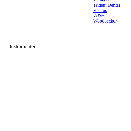
Trident Dental
Visiano
W&H
Woodpecker
Instrumenten