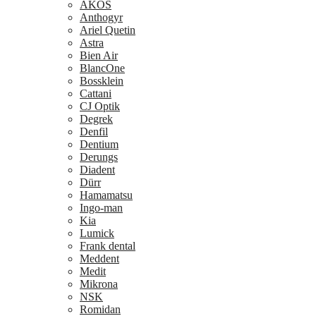
AKOS
Anthogyr
Ariel Quetin
Astra
Bien Air
BlancOne
Bossklein
Cattani
CJ Optik
Degrek
Denfil
Dentium
Derungs
Diadent
Dürr
Hamamatsu
Ingo-man
Kia
Lumick
Frank dental
Meddent
Medit
Mikrona
NSK
Romidan