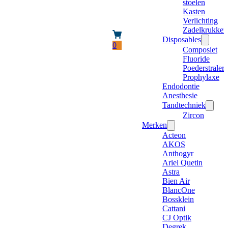
stoelen
Kasten
Verlichting
Zadelkrukken
Disposables
0
Composiet
Fluoride
Poederstraler
Prophylaxe
Endodontie
Anesthesie
Tandtechniek
Zircon
Merken
Acteon
AKOS
Anthogyr
Ariel Quetin
Astra
Bien Air
BlancOne
Bossklein
Cattani
CJ Optik
Degrek