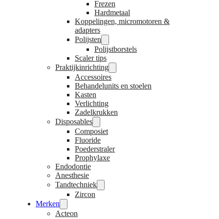
Frezen
Hardmetaal
Koppelingen, micromotoren &
adapters
Polijsten
Polijstborstels
Scaler tips
Praktijkinrichting
Accessoires
Behandelunits en stoelen
Kasten
Verlichting
Zadelkrukken
Disposables
Composiet
Fluoride
Poederstraler
Prophylaxe
Endodontie
Anesthesie
Tandtechniek
Zircon
Merken
Acteon