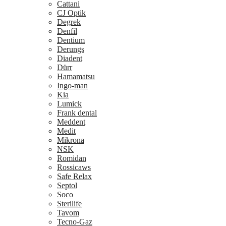
Cattani
CJ Optik
Degrek
Denfil
Dentium
Derungs
Diadent
Dürr
Hamamatsu
Ingo-man
Kia
Lumick
Frank dental
Meddent
Medit
Mikrona
NSK
Romidan
Rossicaws
Safe Relax
Septol
Soco
Sterilife
Tavom
Tecno-Gaz