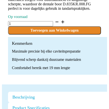
scherpte, waardoor de dentale boor D.835KR.008.FG
perfect is voor dagelijks gebruik in tandartspraktijken.
Op voorraad
D.835KR.008.FG
x
10
Toevoegen aan Winkelwagen
Boren
quantity
Kenmerken
Maximale precisie bij elke caviteitspreparatie
Blijvend scherp dankzij duurzame materialen
Comfortabel bereik met 19 mm lengte
Beschrijving
Product Specificaties