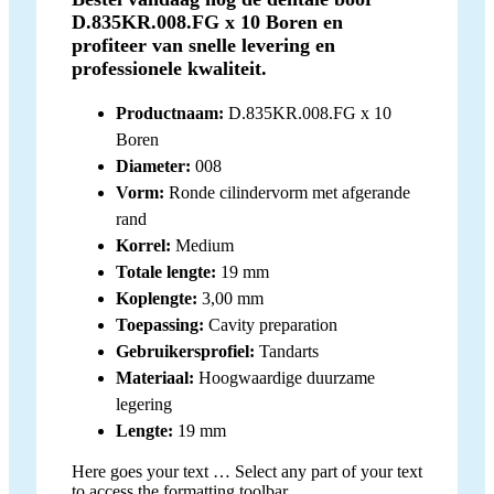
D.835KR.008.FG x 10 Boren en
profiteer van snelle levering en
professionele kwaliteit.
Productnaam:
D.835KR.008.FG x 10
Boren
Diameter:
008
Vorm:
Ronde cilindervorm met afgerande
rand
Korrel:
Medium
Totale lengte:
19 mm
Koplengte:
3,00 mm
Toepassing:
Cavity preparation
Gebruikersprofiel:
Tandarts
Materiaal:
Hoogwaardige duurzame
legering
Lengte:
19 mm
Here goes your text … Select any part of your text
to access the formatting toolbar.