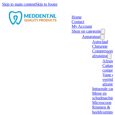
Skip to main content
Skip to footer
Home
Contact
My Account
Shop op categorie
Apparatuur
Autoclaaf
Chirurgie
Compressore
afzuiging
Afzuig
Cattani
compre
Vaste e
verrijd
afzuigi
Intraorale ca
Meng en
schudmachine
Microscoop
Röntgen &
beeldvorming