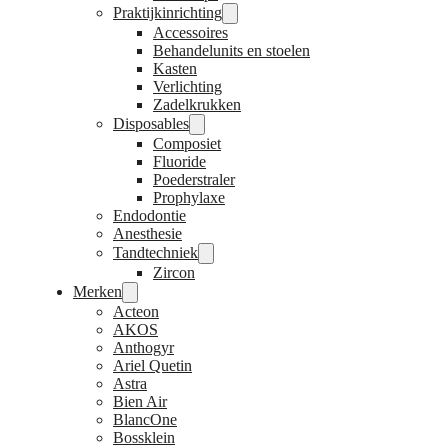
Praktijkinrichting
Accessoires
Behandelunits en stoelen
Kasten
Verlichting
Zadelkrukken
Disposables
Composiet
Fluoride
Poederstraler
Prophylaxe
Endodontie
Anesthesie
Tandtechniek
Zircon
Merken
Acteon
AKOS
Anthogyr
Ariel Quetin
Astra
Bien Air
BlancOne
Bossklein