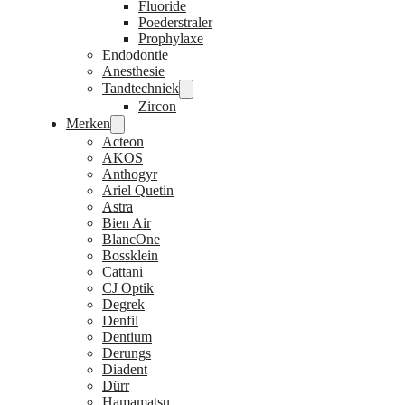
Fluoride
Poederstraler
Prophylaxe
Endodontie
Anesthesie
Tandtechniek
Zircon
Merken
Acteon
AKOS
Anthogyr
Ariel Quetin
Astra
Bien Air
BlancOne
Bossklein
Cattani
CJ Optik
Degrek
Denfil
Dentium
Derungs
Diadent
Dürr
Hamamatsu