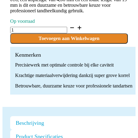
mm is dit een duurzame en betrouwbare keuze voor
professioneel tandheelkundig gebruik.
Op voorraad
D.835.016.SG.FG
x
10
Toevoegen aan Winkelwagen
Boren
quantity
Kenmerken
Precisiewerk met optimale controle bij elke caviteit
Krachtige materiaalverwijdering dankzij super grove korrel
Betrouwbare, duurzame keuze voor professionele tandartsen
Beschrijving
Product Specificaties