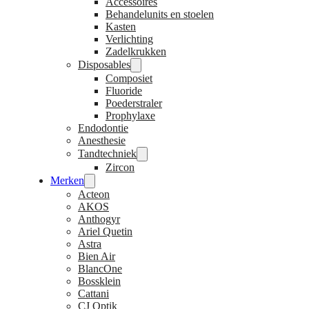
Accessoires
Behandelunits en stoelen
Kasten
Verlichting
Zadelkrukken
Disposables
Composiet
Fluoride
Poederstraler
Prophylaxe
Endodontie
Anesthesie
Tandtechniek
Zircon
Merken
Acteon
AKOS
Anthogyr
Ariel Quetin
Astra
Bien Air
BlancOne
Bossklein
Cattani
CJ Optik