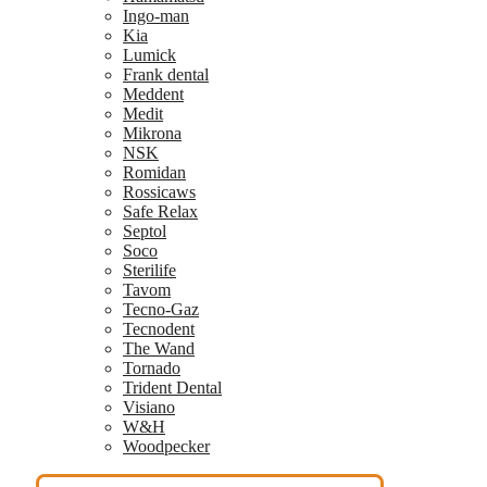
Ingo-man
Kia
Lumick
Frank dental
Meddent
Medit
Mikrona
NSK
Romidan
Rossicaws
Safe Relax
Septol
Soco
Sterilife
Tavom
Tecno-Gaz
Tecnodent
The Wand
Tornado
Trident Dental
Visiano
W&H
Woodpecker