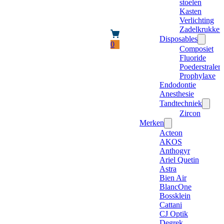
stoelen
Kasten
Verlichting
Zadelkrukken
Disposables
0
Composiet
Fluoride
Poederstraler
Prophylaxe
Endodontie
Anesthesie
Tandtechniek
Zircon
Merken
Acteon
AKOS
Anthogyr
Ariel Quetin
Astra
Bien Air
BlancOne
Bossklein
Cattani
CJ Optik
Degrek