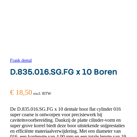
Frank dental
D.835.016.SG.FG x 10 Boren
€
18,50
excl. BTW
De D.835.016.SG.FG x 10 dentale boor flat cylinder 016
super coarse is ontworpen voor precisiewerk bij
caviteitsvoorbereiding. Dankzij de platte cilinder-vorm en
super grove korrel biedt deze boor uitstekende snijprestaties
en efficiënte materiaalverwijdering. Met een diameter van
016, een koplengte van 4,00 mm en een totale lengte van 19