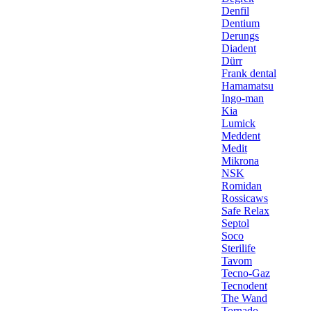
Denfil
Dentium
Derungs
Diadent
Dürr
Frank dental
Hamamatsu
Ingo-man
Kia
Lumick
Meddent
Medit
Mikrona
NSK
Romidan
Rossicaws
Safe Relax
Septol
Soco
Sterilife
Tavom
Tecno-Gaz
Tecnodent
The Wand
Tornado