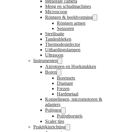
Intraorale camera
Meng en schudmachines
Microscoop
Röntgen & beeldvorming
Röntgen armen
Sensoren
Sterilisatie
Tandenbleken
Thermodesinfector
Uithardingslampen
Ultrasoon
Instrumenten
Airrotoren en Hoekstukken
Boren
Borensets
Diamant
Frezen
Hardmetaal
Koppelingen, micromotoren &
adapters
Polijsten
Polijstborstels
Scaler tips
Praktijkinrichting