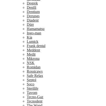
Degrek
Denfil
Dentium
Derungs
Diadent
Dürr
Hamamatsu
Ingo-man
Kia
Lumick
Frank dental
Meddent
Medit
Mikrona
NSK
Romidan
Rossicaws
Safe Relax
Septol
Soco
Sterilife
Tavom
Tecno-Gaz
Tecnodent
The Wand