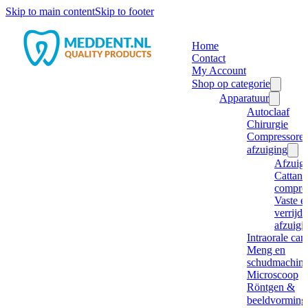
Skip to main content
Skip to footer
Home
Contact
My Account
Shop op categorie
Apparatuur
Autoclaaf
Chirurgie
Compressore
afzuiging
Afzuig
Cattani
compre
Vaste e
verrijd
afzuigi
Intraorale ca
Meng en
schudmachine
Microscoop
Röntgen &
beeldvorming