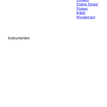
Trident Dental
Visiano
W&H
Woodpecker
Instrumenten