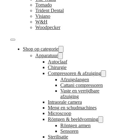
Tornado
Trident Dental
Visiano
W&H
Woodpecker
Shop op categorie
Apparatuur
Autoclaaf
Chirurgie
Compressoren & afzuiging
Afzuigslangen
Cattani compressoren
Vaste en verrijdbare
afzuiging
Intraorale camera
Meng en schudmachines
Microscoop
Röntgen & beeldvorming
Röntgen armen
Sensoren
Sterilisatie