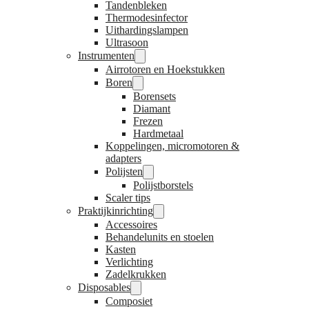
Tandenbleken
Thermodesinfector
Uithardingslampen
Ultrasoon
Instrumenten
Airrotoren en Hoekstukken
Boren
Borensets
Diamant
Frezen
Hardmetaal
Koppelingen, micromotoren &
adapters
Polijsten
Polijstborstels
Scaler tips
Praktijkinrichting
Accessoires
Behandelunits en stoelen
Kasten
Verlichting
Zadelkrukken
Disposables
Composiet