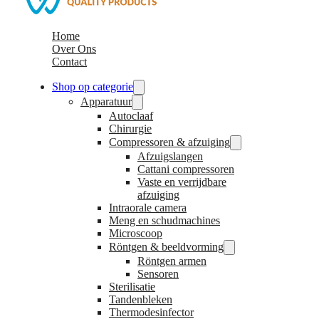
Home
Over Ons
Contact
Shop op categorie
Apparatuur
Autoclaaf
Chirurgie
Compressoren & afzuiging
Afzuigslangen
Cattani compressoren
Vaste en verrijdbare
afzuiging
Intraorale camera
Meng en schudmachines
Microscoop
Röntgen & beeldvorming
Röntgen armen
Sensoren
Sterilisatie
Tandenbleken
Thermodesinfector