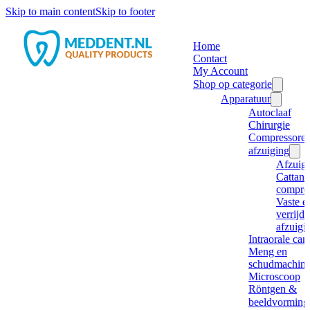
Skip to main content
Skip to footer
Home
Contact
My Account
Shop op categorie
Apparatuur
Autoclaaf
Chirurgie
Compressore
afzuiging
Afzuig
Cattani
compre
Vaste e
verrijd
afzuigi
Intraorale ca
Meng en
schudmachine
Microscoop
Röntgen &
beeldvorming