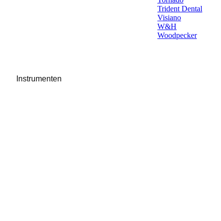
Trident Dental
Visiano
W&H
Woodpecker
Instrumenten