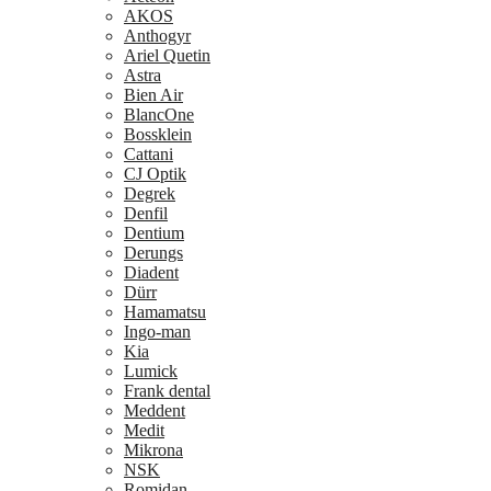
AKOS
Anthogyr
Ariel Quetin
Astra
Bien Air
BlancOne
Bossklein
Cattani
CJ Optik
Degrek
Denfil
Dentium
Derungs
Diadent
Dürr
Hamamatsu
Ingo-man
Kia
Lumick
Frank dental
Meddent
Medit
Mikrona
NSK
Romidan