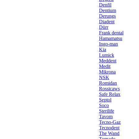
Denfil
Dentium
Derungs
Diadent
Dürr
Frank dental
Hamamatsu
Ingo-man
Kia
Lumick
Meddent
Medit
Mikrona
NSK
Romidan
Rossicaws
Safe Relax
Septol
Soco
Sterilife
Tavom
Tecno-Gaz
Tecnodent
The Wand
Tornado