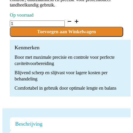
tandheelkundig gebruik.
Op voorraad
D.835.009.F.FG
x
10
Toevoegen aan Winkelwagen
Boren
quantity
Kenmerken
Boor met maximale precisie en controle voor perfecte
caviteitvoorbereiding
Blijvend scherp en slijtvast voor lagere kosten per
behandeling
Comfortabel in gebruik door optimale lengte en balans
Beschrijving