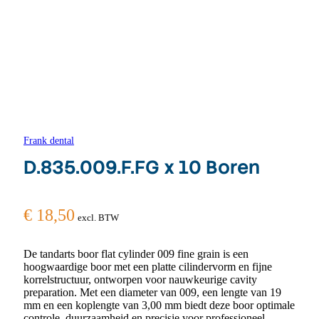
Frank dental
D.835.009.F.FG x 10 Boren
€
18,50
excl. BTW
De tandarts boor flat cylinder 009 fine grain is een
hoogwaardige boor met een platte cilindervorm en fijne
korrelstructuur, ontworpen voor nauwkeurige cavity
preparation. Met een diameter van 009, een lengte van 19
mm en een koplengte van 3,00 mm biedt deze boor optimale
controle, duurzaamheid en precisie voor professioneel