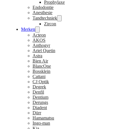
Prophylaxe
Endodontie
Anesthesie
Tandtechniek
Zircon
Merken
Acteon
AKOS
Anthogyr
Ariel Quetin
Astra
Bien Air
BlancOne
Bossklein
Cattani
CJ Optik
Degrek
Denfil
Dentium
Derungs
Diadent
Dürr
Hamamatsu
Ingo-man
Kia