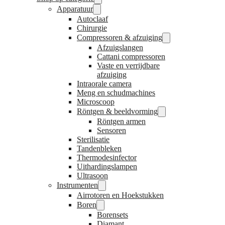
Apparatuur
Autoclaaf
Chirurgie
Compressoren & afzuiging
Afzuigslangen
Cattani compressoren
Vaste en verrijdbare
afzuiging
Intraorale camera
Meng en schudmachines
Microscoop
Röntgen & beeldvorming
Röntgen armen
Sensoren
Sterilisatie
Tandenbleken
Thermodesinfector
Uithardingslampen
Ultrasoon
Instrumenten
Airrotoren en Hoekstukken
Boren
Borensets
Diamant