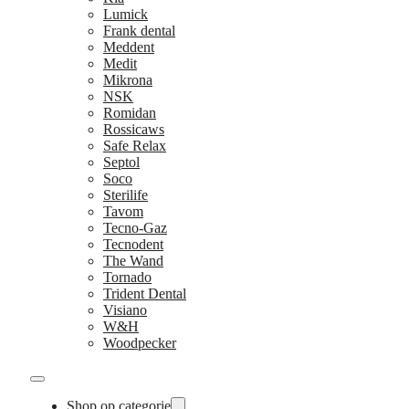
Lumick
Frank dental
Meddent
Medit
Mikrona
NSK
Romidan
Rossicaws
Safe Relax
Septol
Soco
Sterilife
Tavom
Tecno-Gaz
Tecnodent
The Wand
Tornado
Trident Dental
Visiano
W&H
Woodpecker
Shop op categorie