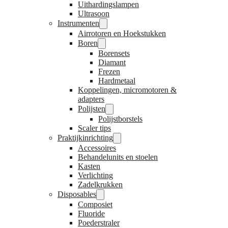
Uithardingslampen
Ultrasoon
Instrumenten
Airrotoren en Hoekstukken
Boren
Borensets
Diamant
Frezen
Hardmetaal
Koppelingen, micromotoren &
adapters
Polijsten
Polijstborstels
Scaler tips
Praktijkinrichting
Accessoires
Behandelunits en stoelen
Kasten
Verlichting
Zadelkrukken
Disposables
Composiet
Fluoride
Poederstraler