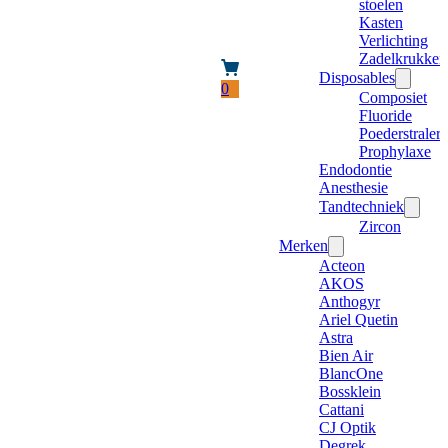
stoelen
Kasten
Verlichting
Zadelkrukken
Disposables
0
Composiet
Fluoride
Poederstraler
Prophylaxe
Endodontie
Anesthesie
Tandtechniek
Zircon
Merken
Acteon
AKOS
Anthogyr
Ariel Quetin
Astra
Bien Air
BlancOne
Bossklein
Cattani
CJ Optik
Degrek