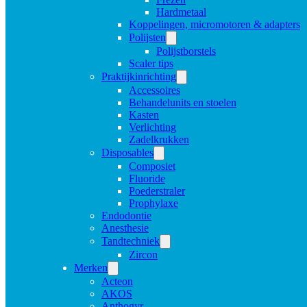
Hardmetaal
Koppelingen, micromotoren & adapters
Polijsten
Polijstborstels
Scaler tips
Praktijkinrichting
Accessoires
Behandelunits en stoelen
Kasten
Verlichting
Zadelkrukken
Disposables
Composiet
Fluoride
Poederstraler
Prophylaxe
Endodontie
Anesthesie
Tandtechniek
Zircon
Merken
Acteon
AKOS
Anthogyr