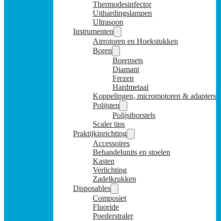
Thermodesinfector
Uithardingslampen
Ultrasoon
Instrumenten
Airrotoren en Hoekstukken
Boren
Borensets
Diamant
Frezen
Hardmetaal
Koppelingen, micromotoren & adapters
Polijsten
Polijstborstels
Scaler tips
Praktijkinrichting
Accessoires
Behandelunits en stoelen
Kasten
Verlichting
Zadelkrukken
Disposables
Composiet
Fluoride
Poederstraler