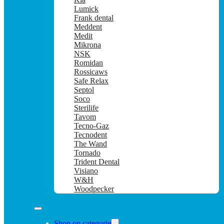
Lumick
Frank dental
Meddent
Medit
Mikrona
NSK
Romidan
Rossicaws
Safe Relax
Septol
Soco
Sterilife
Tavom
Tecno-Gaz
Tecnodent
The Wand
Tornado
Trident Dental
Visiano
W&H
Woodpecker
Shop op categorie