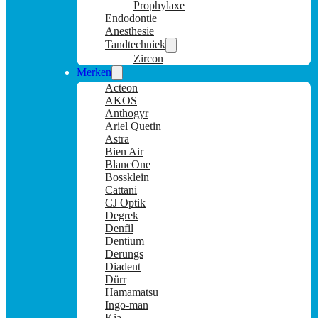
Prophylaxe
Endodontie
Anesthesie
Tandtechniek
Zircon
Merken
Acteon
AKOS
Anthogyr
Ariel Quetin
Astra
Bien Air
BlancOne
Bossklein
Cattani
CJ Optik
Degrek
Denfil
Dentium
Derungs
Diadent
Dürr
Hamamatsu
Ingo-man
Kia