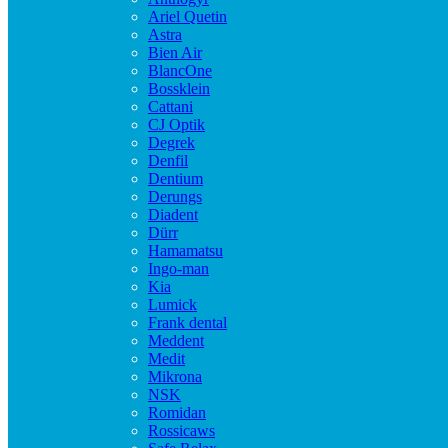
Ariel Quetin
Astra
Bien Air
BlancOne
Bossklein
Cattani
CJ Optik
Degrek
Denfil
Dentium
Derungs
Diadent
Dürr
Hamamatsu
Ingo-man
Kia
Lumick
Frank dental
Meddent
Medit
Mikrona
NSK
Romidan
Rossicaws