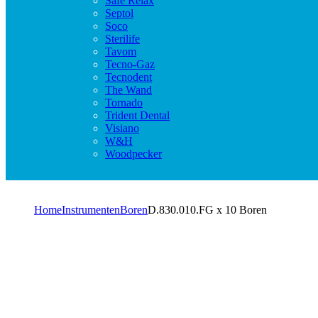
Safe Relax
Septol
Soco
Sterilife
Tavom
Tecno-Gaz
Tecnodent
The Wand
Tornado
Trident Dental
Visiano
W&H
Woodpecker
Home
Instrumenten
Boren
D.830.010.FG x 10 Boren