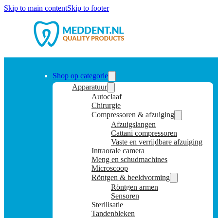
Skip to main content
Skip to footer
Shop op categorie
Apparatuur
Autoclaaf
Chirurgie
Compressoren & afzuiging
Afzuigslangen
Cattani compressoren
Vaste en verrijdbare afzuiging
Intraorale camera
Meng en schudmachines
Microscoop
Röntgen & beeldvorming
Röntgen armen
Sensoren
Sterilisatie
Tandenbleken