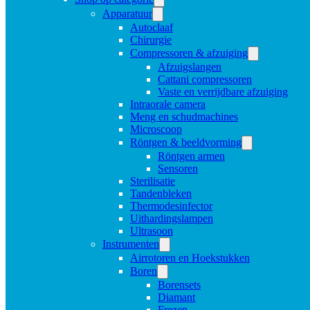
Apparatuur
Autoclaaf
Chirurgie
Compressoren & afzuiging
Afzuigslangen
Cattani compressoren
Vaste en verrijdbare afzuiging
Intraorale camera
Meng en schudmachines
Microscoop
Röntgen & beeldvorming
Röntgen armen
Sensoren
Sterilisatie
Tandenbleken
Thermodesinfector
Uithardingslampen
Ultrasoon
Instrumenten
Airrotoren en Hoekstukken
Boren
Borensets
Diamant
Frezen