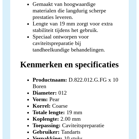
Gemaakt van hoogwaardige
materialen die langdurig scherpe
prestaties leveren.
Lengte van 19 mm zorgt voor extra
stabiliteit tijdens het gebruik.
Speciaal ontworpen voor
caviteitspreparatie bij
tandheelkundige behandelingen.
Kenmerken en specificaties
Productnaam:
D.822.012.G.FG x 10
Boren
Diameter:
012
Vorm:
Pear
Korrel:
Coarse
Totale lengte:
19 mm
Koplengte:
2.00 mm
Toepassing:
Caviteitspreparatie
Gebruiker:
Tandarts
Verpakking:
10 stuks