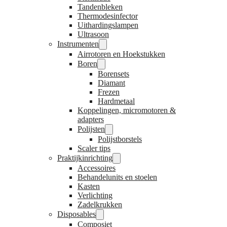
Tandenbleken
Thermodesinfector
Uithardingslampen
Ultrasoon
Instrumenten
Airrotoren en Hoekstukken
Boren
Borensets
Diamant
Frezen
Hardmetaal
Koppelingen, micromotoren &
adapters
Polijsten
Polijstborstels
Scaler tips
Praktijkinrichting
Accessoires
Behandelunits en stoelen
Kasten
Verlichting
Zadelkrukken
Disposables
Composiet