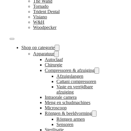
The Wand
Tornado
Trident Dental
Visiano
W&H
Woodpecker
Shop op categorie
Apparatuur
Autoclaaf
Chirurgie
Compressoren & afzuiging
Afzuigslangen
Cattani compressoren
Vaste en verrijdbare
afzuiging
Intraorale camera
Meng en schudmachines
Microscoop
Röntgen & beeldvorming
Röntgen armen
Sensoren
Sterilisatie