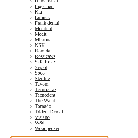
Hamamatsu
Ingo-man
Kia
Lumick
Frank dental
Meddent
Medit
Mikrona
NSK
Romidan
Rossicaws
Safe Relax
Septol
Soco
Sterilife
Tavom
Tecno-Gaz
Tecnodent
The Wand
Tornado
Trident Dental
Visiano
W&H
Woodpecker