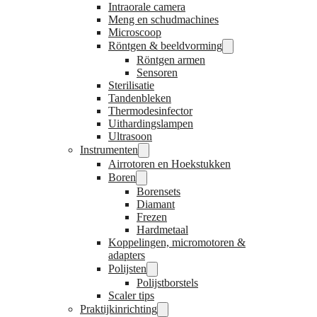
Intraorale camera
Meng en schudmachines
Microscoop
Röntgen & beeldvorming
Röntgen armen
Sensoren
Sterilisatie
Tandenbleken
Thermodesinfector
Uithardingslampen
Ultrasoon
Instrumenten
Airrotoren en Hoekstukken
Boren
Borensets
Diamant
Frezen
Hardmetaal
Koppelingen, micromotoren &
adapters
Polijsten
Polijstborstels
Scaler tips
Praktijkinrichting