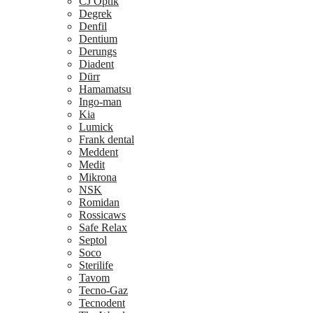
CJ Optik
Degrek
Denfil
Dentium
Derungs
Diadent
Dürr
Hamamatsu
Ingo-man
Kia
Lumick
Frank dental
Meddent
Medit
Mikrona
NSK
Romidan
Rossicaws
Safe Relax
Septol
Soco
Sterilife
Tavom
Tecno-Gaz
Tecnodent