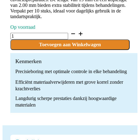
van 2.00 mm bieden extra stabiliteit tijdens behandelingen.
Verpakt per 10 stuks, ideaal voor dagelijks gebruik in de
tandartspraktijk.
Op voorraad
D.822.012.G.FG
x
10
Toevoegen aan Winkelwagen
Boren
quantity
Kenmerken
Precisieboring met optimale controle in elke behandeling
Efficiënt materiaalverwijderen met grove korrel zonder
krachtverlies
Langdurig scherpe prestaties dankzij hoogwaardige
materialen