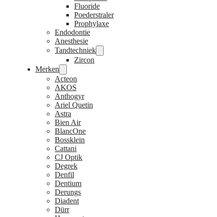
Fluoride
Poederstraler
Prophylaxe
Endodontie
Anesthesie
Tandtechniek
Zircon
Merken
Acteon
AKOS
Anthogyr
Ariel Quetin
Astra
Bien Air
BlancOne
Bossklein
Cattani
CJ Optik
Degrek
Denfil
Dentium
Derungs
Diadent
Dürr