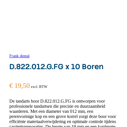
Frank dental
D.822.012.G.FG x 10 Boren
€
19,50
excl. BTW
De tandarts boor D.822.012.G.FG is ontworpen voor
professionele tandartsen die precisie en duurzaamheid
waarderen. Met een diameter van 012 mm, een
perenvormige kop en een grove korrel zorgt deze boor voor
efficiënte materiaalverwijdering en optimale controle tijdens
caviteitspreparaties. De lengte van 19 mm en een koplengte