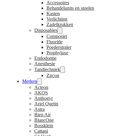
Accessoires
Behandelunits en stoelen
Kasten
Verlichting
Zadelkrukken
Disposables
Composiet
Fluoride
Poederstraler
Prophylaxe
Endodontie
Anesthesie
Tandtechniek
Zircon
Merken
Acteon
AKOS
Anthogyr
Ariel Quetin
Astra
Bien Air
BlancOne
Bossklein
Cattani