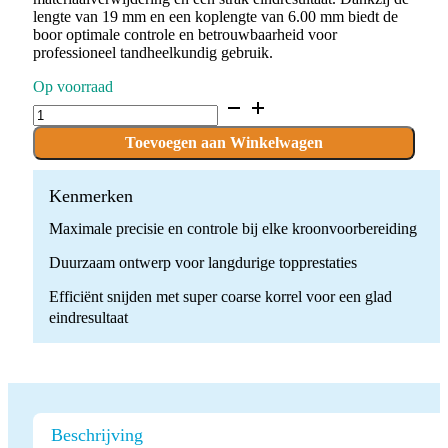
lengte van 19 mm en een koplengte van 6.00 mm biedt de
boor optimale controle en betrouwbaarheid voor
professioneel tandheelkundig gebruik.
Op voorraad
D.807.023.SG.FG
x
10
Toevoegen aan Winkelwagen
Boren
quantity
Kenmerken
Maximale precisie en controle bij elke kroonvoorbereiding
Duurzaam ontwerp voor langdurige topprestaties
Efficiënt snijden met super coarse korrel voor een glad
eindresultaat
Beschrijving