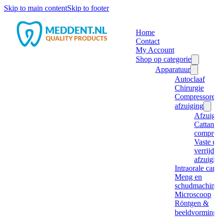
Skip to main content
Skip to footer
Home
Contact
My Account
Shop op categorie
Apparatuur
Autoclaaf
Chirurgie
Compressore
afzuiging
Afzuig
Cattani
compre
Vaste e
verrijd
afzuigi
Intraorale ca
Meng en
schudmachine
Microscoop
Röntgen &
beeldvorming