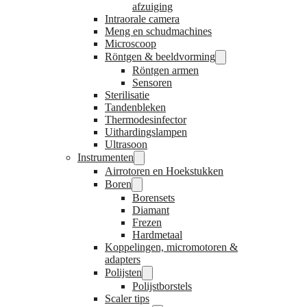
afzuiging
Intraorale camera
Meng en schudmachines
Microscoop
Röntgen & beeldvorming
Röntgen armen
Sensoren
Sterilisatie
Tandenbleken
Thermodesinfector
Uithardingslampen
Ultrasoon
Instrumenten
Airrotoren en Hoekstukken
Boren
Borensets
Diamant
Frezen
Hardmetaal
Koppelingen, micromotoren &
adapters
Polijsten
Polijstborstels
Scaler tips