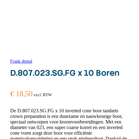
Frank dental
D.807.023.SG.FG x 10 Boren
€
18,50
excl. BTW
De D.807.023.SG.FG x 10 inverted cone boor tandarts
crown preparation is een duurzame en nauwkeurige boor,
speciaal ontworpen voor kroonvoorbereidingen. Met een
diameter van 023, een super coarse korrel en een inverted
cone vorm zorgt deze boor voor efficiënte
materiaalverwijdering en een strak eindresultaat. Dankzij de