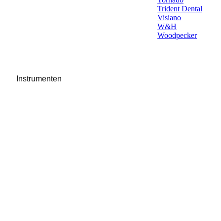
Trident Dental
Visiano
W&H
Woodpecker
Instrumenten