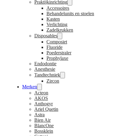
Praktijkinrichting
Accessoires
Behandelunits en stoelen
Kasten
Verlichting
Zadelkrukken
Disposables
Composiet
Fluoride
Poederstraler
Prophylaxe
Endodontie
Anesthesie
Tandtechniek
Zircon
Merken
Acteon
AKOS
Anthogyr
Ariel Quetin
Astra
Bien Air
BlancOne
Bossklein