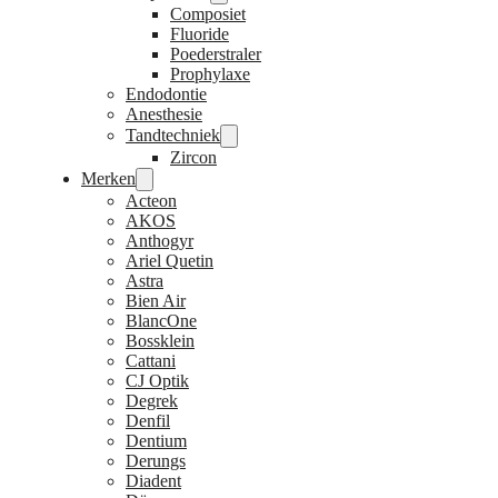
Composiet
Fluoride
Poederstraler
Prophylaxe
Endodontie
Anesthesie
Tandtechniek
Zircon
Merken
Acteon
AKOS
Anthogyr
Ariel Quetin
Astra
Bien Air
BlancOne
Bossklein
Cattani
CJ Optik
Degrek
Denfil
Dentium
Derungs
Diadent