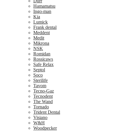
Dürr
Hamamatsu
Ingo-man
Kia
Lumick
Frank dental
Meddent
Medit
Mikrona
NSK
Romidan
Rossicaws
Safe Relax
Septol
Soco
Sterilife
Tavom
Tecno-Gaz
Tecnodent
The Wand
Tornado
Trident Dental
Visiano
W&H
Woodpecker