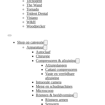
Tecnodent
The Wand
Tornado
Trident Dental
Visiano
W&H
Woodpecker
Shop op categorie
Apparatuur
Autoclaaf
Chirurgie
Compressoren & afzuiging
Afzuigslangen
Cattani compressoren
Vaste en verrijdbare
afzuiging
Intraorale camera
Meng en schudmachines
Microscoop
Röntgen & beeldvorming
Röntgen armen
Sensoren