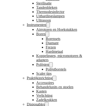
Sterilisatie
Tandenbleken
Thermodesinfector
Uithardingslampen
Ultrasoon
Instrumenten
Airrotoren en Hoekstukken
Boren
Borensets
Diamant
Frezen
Hardmetaal
Koppelingen, micromotoren &
adapters
Polijsten
Polijstborstels
Scaler tips
Praktijkinrichting
Accessoires
Behandelunits en stoelen
Kasten
Verlichting
Zadelkrukken
Disposables