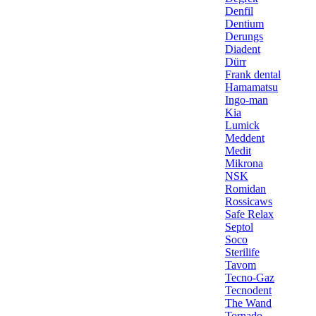
Denfil
Dentium
Derungs
Diadent
Dürr
Frank dental
Hamamatsu
Ingo-man
Kia
Lumick
Meddent
Medit
Mikrona
NSK
Romidan
Rossicaws
Safe Relax
Septol
Soco
Sterilife
Tavom
Tecno-Gaz
Tecnodent
The Wand
Tornado