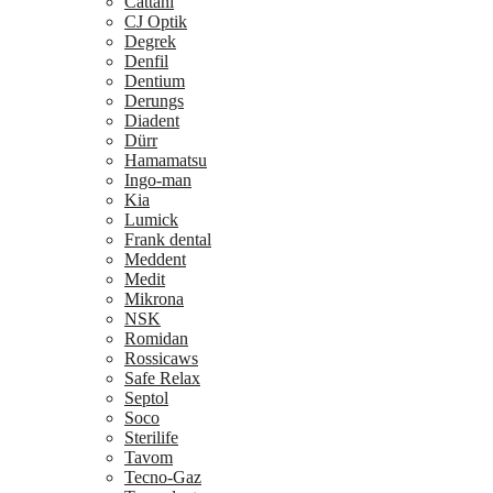
Cattani
CJ Optik
Degrek
Denfil
Dentium
Derungs
Diadent
Dürr
Hamamatsu
Ingo-man
Kia
Lumick
Frank dental
Meddent
Medit
Mikrona
NSK
Romidan
Rossicaws
Safe Relax
Septol
Soco
Sterilife
Tavom
Tecno-Gaz