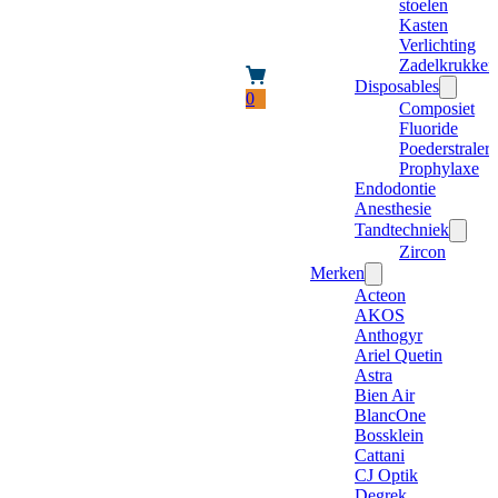
stoelen
Kasten
Verlichting
Zadelkrukken
Disposables
0
Composiet
Fluoride
Poederstraler
Prophylaxe
Endodontie
Anesthesie
Tandtechniek
Zircon
Merken
Acteon
AKOS
Anthogyr
Ariel Quetin
Astra
Bien Air
BlancOne
Bossklein
Cattani
CJ Optik
Degrek