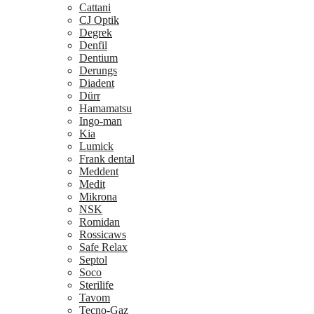
Cattani
CJ Optik
Degrek
Denfil
Dentium
Derungs
Diadent
Dürr
Hamamatsu
Ingo-man
Kia
Lumick
Frank dental
Meddent
Medit
Mikrona
NSK
Romidan
Rossicaws
Safe Relax
Septol
Soco
Sterilife
Tavom
Tecno-Gaz