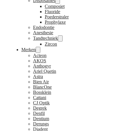
Disposables
Composiet
Fluoride
Poederstraler
Prophylaxe
Endodontie
Anesthesie
Tandtechniek
Zircon
Merken
Acteon
AKOS
Anthogyr
Ariel Quetin
Astra
Bien Air
BlancOne
Bossklein
Cattani
CJ Optik
Degrek
Denfil
Dentium
Derungs
Diadent