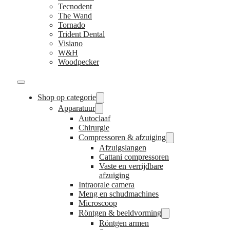
Tecnodent
The Wand
Tornado
Trident Dental
Visiano
W&H
Woodpecker
Shop op categorie
Apparatuur
Autoclaaf
Chirurgie
Compressoren & afzuiging
Afzuigslangen
Cattani compressoren
Vaste en verrijdbare
afzuiging
Intraorale camera
Meng en schudmachines
Microscoop
Röntgen & beeldvorming
Röntgen armen