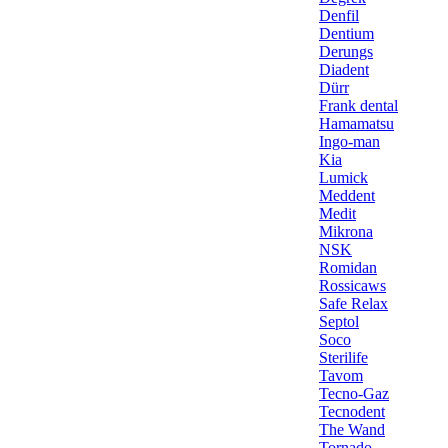
Denfil
Dentium
Derungs
Diadent
Dürr
Frank dental
Hamamatsu
Ingo-man
Kia
Lumick
Meddent
Medit
Mikrona
NSK
Romidan
Rossicaws
Safe Relax
Septol
Soco
Sterilife
Tavom
Tecno-Gaz
Tecnodent
The Wand
Tornado