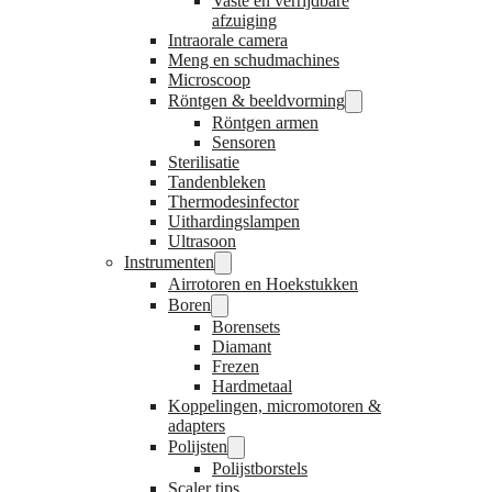
Vaste en verrijdbare
afzuiging
Intraorale camera
Meng en schudmachines
Microscoop
Röntgen & beeldvorming
Röntgen armen
Sensoren
Sterilisatie
Tandenbleken
Thermodesinfector
Uithardingslampen
Ultrasoon
Instrumenten
Airrotoren en Hoekstukken
Boren
Borensets
Diamant
Frezen
Hardmetaal
Koppelingen, micromotoren &
adapters
Polijsten
Polijstborstels
Scaler tips