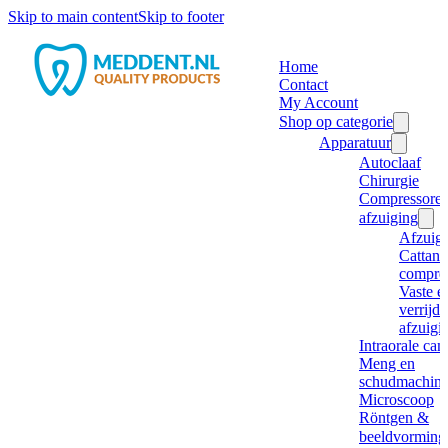
Skip to main content
Skip to footer
Home
Contact
My Account
Shop op categorie
Apparatuur
Autoclaaf
Chirurgie
Compressore
afzuiging
Afzuig
Cattani
compre
Vaste e
verrijd
afzuigi
Intraorale ca
Meng en
schudmachine
Microscoop
Röntgen &
beeldvorming