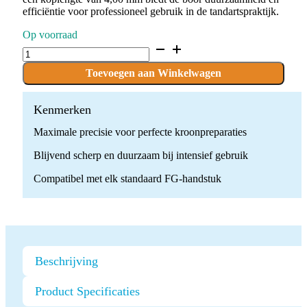
efficiëntie voor professioneel gebruik in de tandartspraktijk.
Op voorraad
D.807.016.FG
x
10
Toevoegen aan Winkelwagen
Boren
quantity
Kenmerken
Maximale precisie voor perfecte kroonpreparaties
Blijvend scherp en duurzaam bij intensief gebruik
Compatibel met elk standaard FG-handstuk
Beschrijving
Product Specificaties