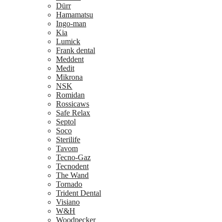
Dürr
Hamamatsu
Ingo-man
Kia
Lumick
Frank dental
Meddent
Medit
Mikrona
NSK
Romidan
Rossicaws
Safe Relax
Septol
Soco
Sterilife
Tavom
Tecno-Gaz
Tecnodent
The Wand
Tornado
Trident Dental
Visiano
W&H
Woodpecker