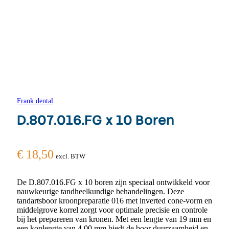
Frank dental
D.807.016.FG x 10 Boren
€
18,50
excl. BTW
De D.807.016.FG x 10 boren zijn speciaal ontwikkeld voor
nauwkeurige tandheelkundige behandelingen. Deze
tandartsboor kroonpreparatie 016 met inverted cone-vorm en
middelgrove korrel zorgt voor optimale precisie en controle
bij het prepareren van kronen. Met een lengte van 19 mm en
een koplengte van 4,00 mm biedt de boor duurzaamheid en