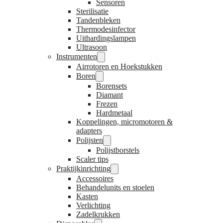
Sensoren
Sterilisatie
Tandenbleken
Thermodesinfector
Uithardingslampen
Ultrasoon
Instrumenten
Airrotoren en Hoekstukken
Boren
Borensets
Diamant
Frezen
Hardmetaal
Koppelingen, micromotoren &
adapters
Polijsten
Polijstborstels
Scaler tips
Praktijkinrichting
Accessoires
Behandelunits en stoelen
Kasten
Verlichting
Zadelkrukken