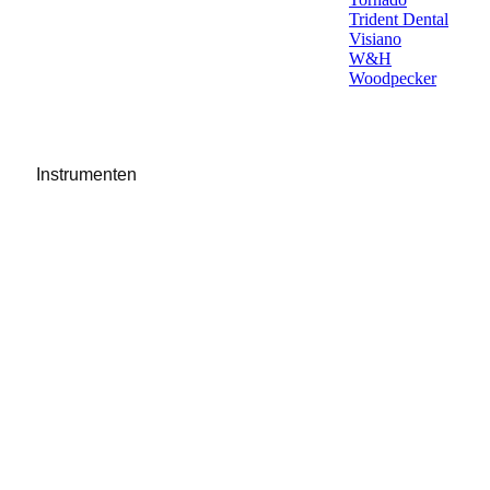
Trident Dental
Visiano
W&H
Woodpecker
Instrumenten