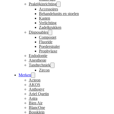
Praktijkinrichting
Accessoires
Behandelunits en stoelen
Kasten
Verlichting
Zadelkrukken
Disposables
Composiet
Fluoride
Poederstraler
Prophylaxe
Endodontie
Anesthesie
Tandtechniek
Zircon
Merken
Acteon
AKOS
Anthogyr
Ariel Quetin
Astra
Bien Air
BlancOne
Bossklein