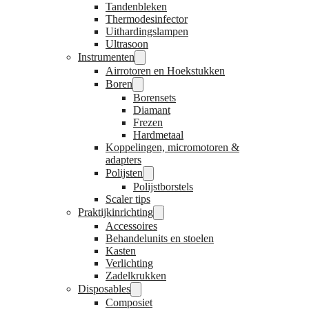
Tandenbleken
Thermodesinfector
Uithardingslampen
Ultrasoon
Instrumenten
Airrotoren en Hoekstukken
Boren
Borensets
Diamant
Frezen
Hardmetaal
Koppelingen, micromotoren &
adapters
Polijsten
Polijstborstels
Scaler tips
Praktijkinrichting
Accessoires
Behandelunits en stoelen
Kasten
Verlichting
Zadelkrukken
Disposables
Composiet