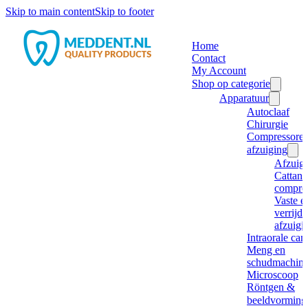
Skip to main content
Skip to footer
Home
Contact
My Account
Shop op categorie
Apparatuur
Autoclaaf
Chirurgie
Compressore
afzuiging
Afzuig
Cattani
compre
Vaste e
verrijd
afzuigi
Intraorale ca
Meng en
schudmachine
Microscoop
Röntgen &
beeldvorming