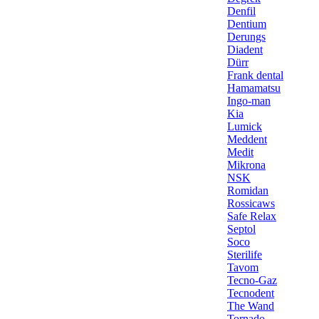
Denfil
Dentium
Derungs
Diadent
Dürr
Frank dental
Hamamatsu
Ingo-man
Kia
Lumick
Meddent
Medit
Mikrona
NSK
Romidan
Rossicaws
Safe Relax
Septol
Soco
Sterilife
Tavom
Tecno-Gaz
Tecnodent
The Wand
Tornado