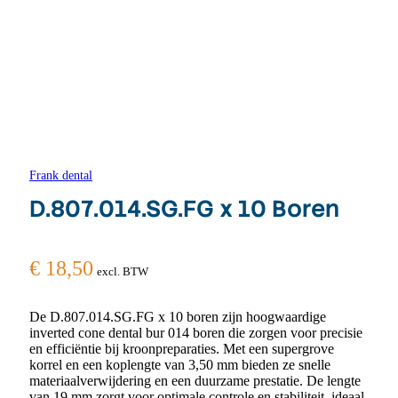
Frank dental
D.807.014.SG.FG x 10 Boren
€
18,50
excl. BTW
De D.807.014.SG.FG x 10 boren zijn hoogwaardige
inverted cone dental bur 014 boren die zorgen voor precisie
en efficiëntie bij kroonpreparaties. Met een supergrove
korrel en een koplengte van 3,50 mm bieden ze snelle
materiaalverwijdering en een duurzame prestatie. De lengte
van 19 mm zorgt voor optimale controle en stabiliteit, ideaal