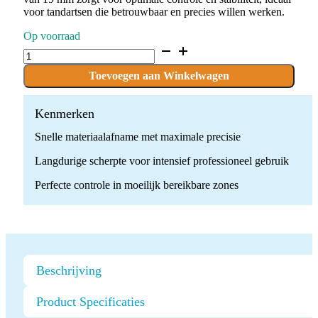
voor tandartsen die betrouwbaar en precies willen werken.
Op voorraad
D.807.014.SG.FG
x
10
Toevoegen aan Winkelwagen
Boren
quantity
Kenmerken
Snelle materiaalafname met maximale precisie
Langdurige scherpte voor intensief professioneel gebruik
Perfecte controle in moeilijk bereikbare zones
Beschrijving
Product Specificaties