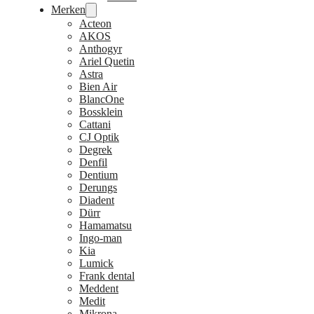
Merken
Acteon
AKOS
Anthogyr
Ariel Quetin
Astra
Bien Air
BlancOne
Bossklein
Cattani
CJ Optik
Degrek
Denfil
Dentium
Derungs
Diadent
Dürr
Hamamatsu
Ingo-man
Kia
Lumick
Frank dental
Meddent
Medit
Mikrona