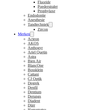
Fluoride
Poederstraler
Prophylaxe
Endodontie
Anesthesie
Tandtechniek
Zircon
Merken
Acteon
AKOS
Anthogyr
Ariel Quetin
Astra
Bien Air
BlancOne
Bossklein
Cattani
CJ Optik
Degrek
Denfil
Dentium
Derungs
Diadent
Dürr
Hamamatsu