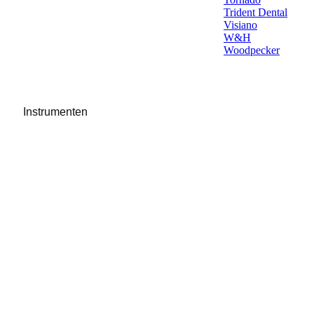
Trident Dental
Visiano
W&H
Woodpecker
Instrumenten