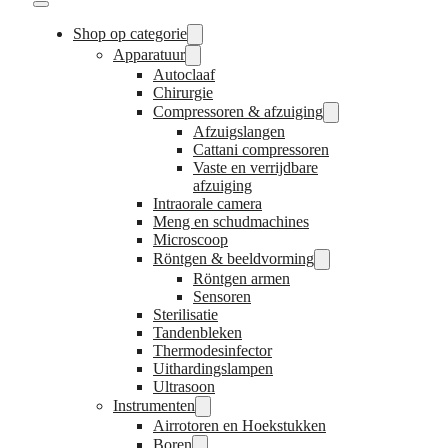
Shop op categorie
Apparatuur
Autoclaaf
Chirurgie
Compressoren & afzuiging
Afzuigslangen
Cattani compressoren
Vaste en verrijdbare
afzuiging
Intraorale camera
Meng en schudmachines
Microscoop
Röntgen & beeldvorming
Röntgen armen
Sensoren
Sterilisatie
Tandenbleken
Thermodesinfector
Uithardingslampen
Ultrasoon
Instrumenten
Airrotoren en Hoekstukken
Boren