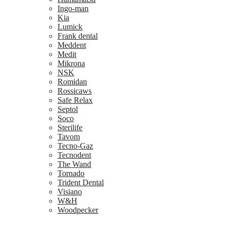
Ingo-man
Kia
Lumick
Frank dental
Meddent
Medit
Mikrona
NSK
Romidan
Rossicaws
Safe Relax
Septol
Soco
Sterilife
Tavom
Tecno-Gaz
Tecnodent
The Wand
Tornado
Trident Dental
Visiano
W&H
Woodpecker