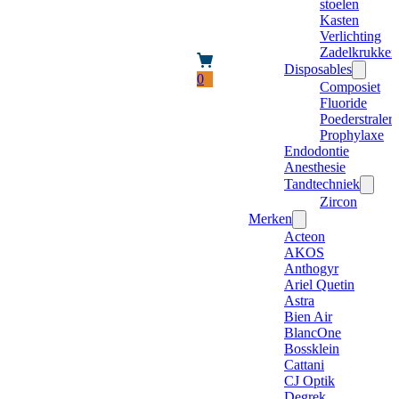
stoelen
Kasten
Verlichting
Zadelkrukken
Disposables
0
Composiet
Fluoride
Poederstraler
Prophylaxe
Endodontie
Anesthesie
Tandtechniek
Zircon
Merken
Acteon
AKOS
Anthogyr
Ariel Quetin
Astra
Bien Air
BlancOne
Bossklein
Cattani
CJ Optik
Degrek