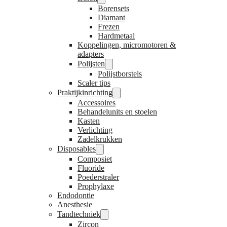
Borensets
Diamant
Frezen
Hardmetaal
Koppelingen, micromotoren &
adapters
Polijsten
Polijstborstels
Scaler tips
Praktijkinrichting
Accessoires
Behandelunits en stoelen
Kasten
Verlichting
Zadelkrukken
Disposables
Composiet
Fluoride
Poederstraler
Prophylaxe
Endodontie
Anesthesie
Tandtechniek
Zircon