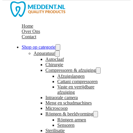
Home
Over Ons
Contact
Shop op categorie
Apparatuur
Autoclaaf
Chirurgie
Compressoren & afzuiging
Afzuigslangen
Cattani compressoren
Vaste en verrijdbare
afzuiging
Intraorale camera
Meng en schudmachines
Microscoop
Röntgen & beeldvorming
Röntgen armen
Sensoren
Sterilisatie