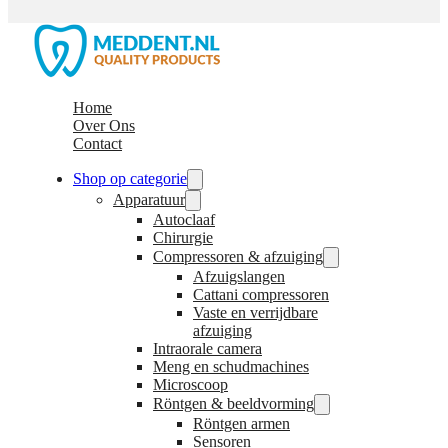
Home
Over Ons
Contact
Shop op categorie
Apparatuur
Autoclaaf
Chirurgie
Compressoren & afzuiging
Afzuigslangen
Cattani compressoren
Vaste en verrijdbare
afzuiging
Intraorale camera
Meng en schudmachines
Microscoop
Röntgen & beeldvorming
Röntgen armen
Sensoren