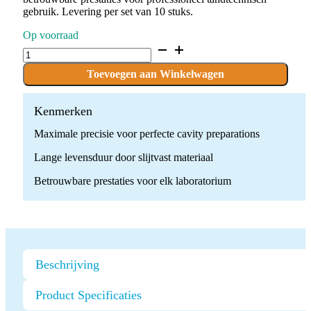
gebruik. Levering per set van 10 stuks.
Op voorraad
D.805.010.HP
x
10
Toevoegen aan Winkelwagen
boren
quantity
Kenmerken
Maximale precisie voor perfecte cavity preparations
Lange levensduur door slijtvast materiaal
Betrouwbare prestaties voor elk laboratorium
Beschrijving
Product Specificaties