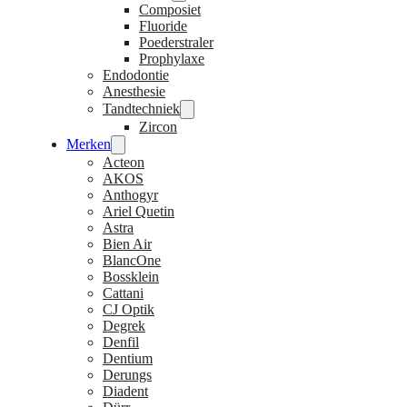
Composiet
Fluoride
Poederstraler
Prophylaxe
Endodontie
Anesthesie
Tandtechniek
Zircon
Merken
Acteon
AKOS
Anthogyr
Ariel Quetin
Astra
Bien Air
BlancOne
Bossklein
Cattani
CJ Optik
Degrek
Denfil
Dentium
Derungs
Diadent