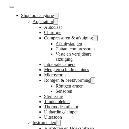
Shop op categorie
Apparatuur
Autoclaaf
Chirurgie
Compressoren & afzuiging
Afzuigslangen
Cattani compressoren
Vaste en verrijdbare
afzuiging
Intraorale camera
Meng en schudmachines
Microscoop
Röntgen & beeldvorming
Röntgen armen
Sensoren
Sterilisatie
Tandenbleken
Thermodesinfector
Uithardingslampen
Ultrasoon
Instrumenten
Airrotoren en Hoekstukken