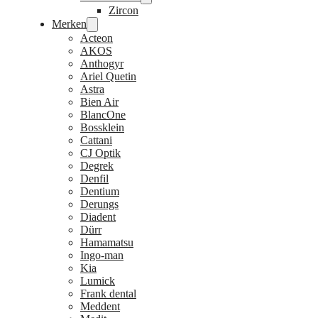
Zircon
Merken
Acteon
AKOS
Anthogyr
Ariel Quetin
Astra
Bien Air
BlancOne
Bossklein
Cattani
CJ Optik
Degrek
Denfil
Dentium
Derungs
Diadent
Dürr
Hamamatsu
Ingo-man
Kia
Lumick
Frank dental
Meddent