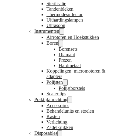
Sterilisatie
Tandenbleken
Thermodesinfector
Uithardingslampen
Ultrasoon
Instrumenten
Airrotoren en Hoekstukken
Boren
Borensets
Diamant
Frezen
Hardmetaal
Koppelingen, micromotoren &
adapters
Polijsten
Polijstborstels
Scaler tips
Praktijkinrichting
Accessoires
Behandelunits en stoelen
Kasten
Verlichting
Zadelkrukken
Disposables