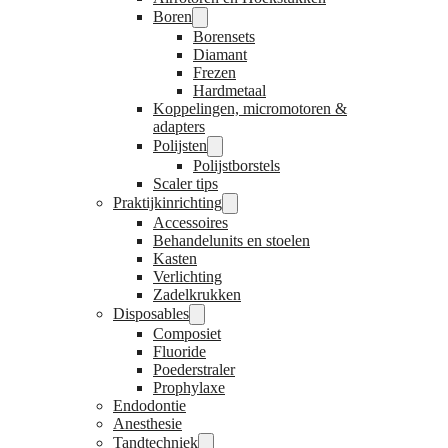
Boren
Borensets
Diamant
Frezen
Hardmetaal
Koppelingen, micromotoren &
adapters
Polijsten
Polijstborstels
Scaler tips
Praktijkinrichting
Accessoires
Behandelunits en stoelen
Kasten
Verlichting
Zadelkrukken
Disposables
Composiet
Fluoride
Poederstraler
Prophylaxe
Endodontie
Anesthesie
Tandtechniek