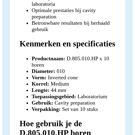
laboratoria
Optimale prestaties bij cavity
preparation
Betrouwbare resultaten bij herhaald
gebruik
Kenmerken en specificaties
Productnaam:
D.805.010.HP x 10
boren
Diameter:
010
Vorm:
Inverted cone
Korrel:
Medium
Lengte:
44 mm
Toepassingsgebied:
Laboratorium
Gebruik:
Cavity preparation
Verpakking:
Set van 10 stuks
Hoe gebruik je de
D.805.010.HP boren