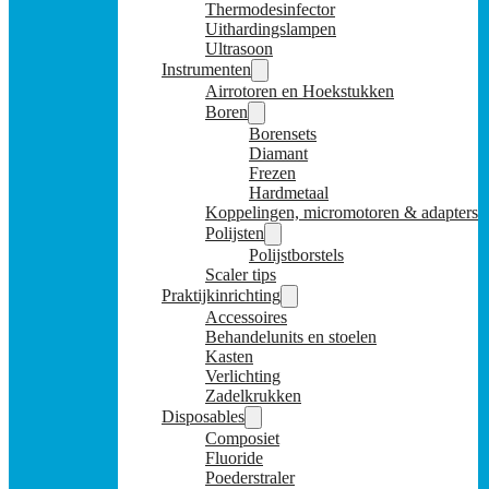
Thermodesinfector
Uithardingslampen
Ultrasoon
Instrumenten
Airrotoren en Hoekstukken
Boren
Borensets
Diamant
Frezen
Hardmetaal
Koppelingen, micromotoren & adapters
Polijsten
Polijstborstels
Scaler tips
Praktijkinrichting
Accessoires
Behandelunits en stoelen
Kasten
Verlichting
Zadelkrukken
Disposables
Composiet
Fluoride
Poederstraler