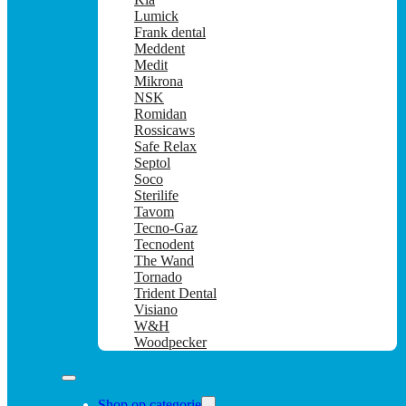
Lumick
Frank dental
Meddent
Medit
Mikrona
NSK
Romidan
Rossicaws
Safe Relax
Septol
Soco
Sterilife
Tavom
Tecno-Gaz
Tecnodent
The Wand
Tornado
Trident Dental
Visiano
W&H
Woodpecker
Shop op categorie