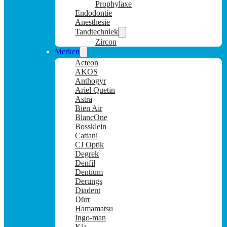
Prophylaxe
Endodontie
Anesthesie
Tandtechniek
Zircon
Merken
Acteon
AKOS
Anthogyr
Ariel Quetin
Astra
Bien Air
BlancOne
Bossklein
Cattani
CJ Optik
Degrek
Denfil
Dentium
Derungs
Diadent
Dürr
Hamamatsu
Ingo-man
Kia