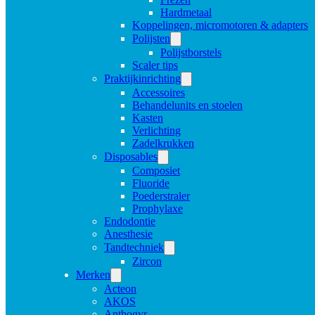
Hardmetaal
Koppelingen, micromotoren & adapters
Polijsten
Polijstborstels
Scaler tips
Praktijkinrichting
Accessoires
Behandelunits en stoelen
Kasten
Verlichting
Zadelkrukken
Disposables
Composiet
Fluoride
Poederstraler
Prophylaxe
Endodontie
Anesthesie
Tandtechniek
Zircon
Merken
Acteon
AKOS
Anthogyr