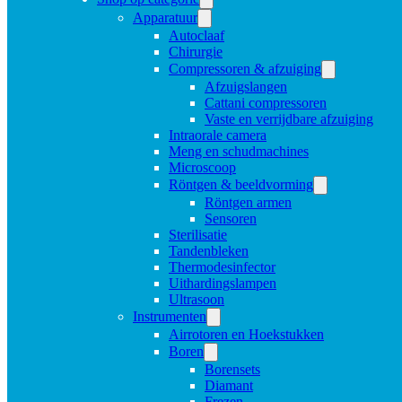
Apparatuur
Autoclaaf
Chirurgie
Compressoren & afzuiging
Afzuigslangen
Cattani compressoren
Vaste en verrijdbare afzuiging
Intraorale camera
Meng en schudmachines
Microscoop
Röntgen & beeldvorming
Röntgen armen
Sensoren
Sterilisatie
Tandenbleken
Thermodesinfector
Uithardingslampen
Ultrasoon
Instrumenten
Airrotoren en Hoekstukken
Boren
Borensets
Diamant
Frezen