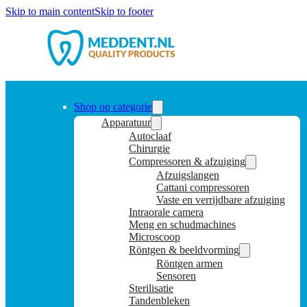
Skip to main content
Skip to footer
Shop op categorie
Apparatuur
Autoclaaf
Chirurgie
Compressoren & afzuiging
Afzuigslangen
Cattani compressoren
Vaste en verrijdbare afzuiging
Intraorale camera
Meng en schudmachines
Microscoop
Röntgen & beeldvorming
Röntgen armen
Sensoren
Sterilisatie
Tandenbleken