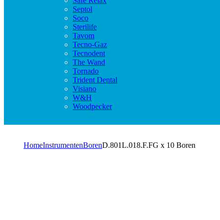
Safe Relax
Septol
Soco
Sterilife
Tavom
Tecno-Gaz
Tecnodent
The Wand
Tornado
Trident Dental
Visiano
W&H
Woodpecker
Home
Instrumenten
Boren
D.801L.018.F.FG x 10 Boren