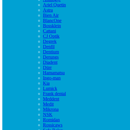
Ariel Quetin
Astra
Bien Air
BlancOne
Bossklein
Cattani
CJ Optik
Degrek
Denfil
Dentium
Derungs
Diadent
Dürr
Hamamatsu
Ingo-man
Kia
Lumick
Frank dental
Meddent
Medit
Mikrona
NSK
Romidan
Rossicaws