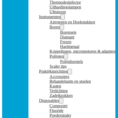
Thermodesinfector
Uithardingslampen
Ultrasoon
Instrumenten
Airrotoren en Hoekstukken
Boren
Borensets
Diamant
Frezen
Hardmetaal
Koppelingen, micromotoren & adapters
Polijsten
Polijstborstels
Scaler tips
Praktijkinrichting
Accessoires
Behandelunits en stoelen
Kasten
Verlichting
Zadelkrukken
Disposables
Composiet
Fluoride
Poederstraler