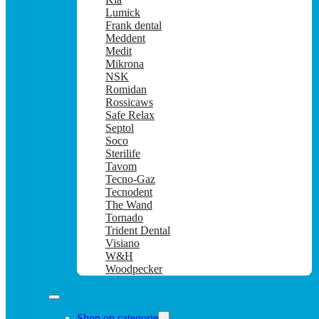
Lumick
Frank dental
Meddent
Medit
Mikrona
NSK
Romidan
Rossicaws
Safe Relax
Septol
Soco
Sterilife
Tavom
Tecno-Gaz
Tecnodent
The Wand
Tornado
Trident Dental
Visiano
W&H
Woodpecker
Shop op categorie