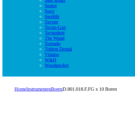
Safe Relax
Septol
Soco
Sterilife
Tavom
Tecno-Gaz
Tecnodent
The Wand
Tornado
Trident Dental
Visiano
W&H
Woodpecker
Home
Instrumenten
Boren
D.801.018.F.FG x 10 Boren