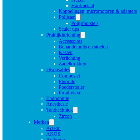
Hardmetaal
Koppelingen, micromotoren & adapters
Polijsten
Polijstborstels
Scaler tips
Praktijkinrichting
Accessoires
Behandelunits en stoelen
Kasten
Verlichting
Zadelkrukken
Disposables
Composiet
Fluoride
Poederstraler
Prophylaxe
Endodontie
Anesthesie
Tandtechniek
Zircon
Merken
Acteon
AKOS
Anthogyr