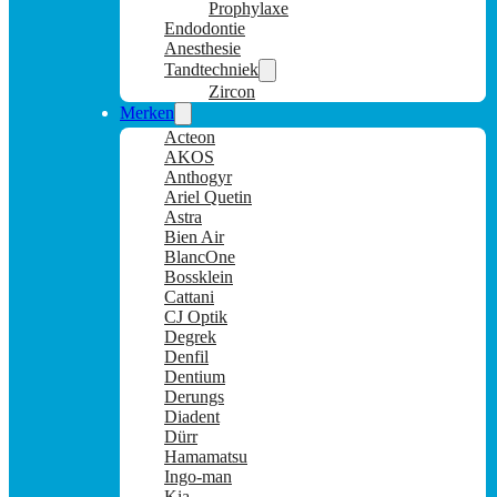
Prophylaxe
Endodontie
Anesthesie
Tandtechniek
Zircon
Merken
Acteon
AKOS
Anthogyr
Ariel Quetin
Astra
Bien Air
BlancOne
Bossklein
Cattani
CJ Optik
Degrek
Denfil
Dentium
Derungs
Diadent
Dürr
Hamamatsu
Ingo-man
Kia