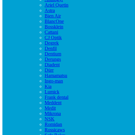
Ariel Quetin
Astra
Bien Air
BlancOne
Bossklein
Cattani
CJ Optik
Degrek
Denfil
Dentium
Derungs
Diadent
Dürr
Hamamatsu
Ingo-man
Kia
Lumick
Frank dental
Meddent
Medit
Mikrona
NSK
Romidan
Rossicaws