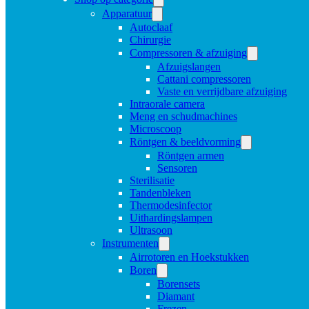
Apparatuur
Autoclaaf
Chirurgie
Compressoren & afzuiging
Afzuigslangen
Cattani compressoren
Vaste en verrijdbare afzuiging
Intraorale camera
Meng en schudmachines
Microscoop
Röntgen & beeldvorming
Röntgen armen
Sensoren
Sterilisatie
Tandenbleken
Thermodesinfector
Uithardingslampen
Ultrasoon
Instrumenten
Airrotoren en Hoekstukken
Boren
Borensets
Diamant
Frezen