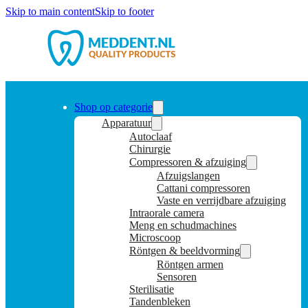
Skip to main content
Skip to footer
Shop op categorie
Apparatuur
Autoclaaf
Chirurgie
Compressoren & afzuiging
Afzuigslangen
Cattani compressoren
Vaste en verrijdbare afzuiging
Intraorale camera
Meng en schudmachines
Microscoop
Röntgen & beeldvorming
Röntgen armen
Sensoren
Sterilisatie
Tandenbleken