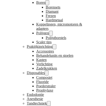
Boren
Borensets
Diamant
Frezen
Hardmetaal
Koppelingen, micromotoren &
adapters
Polijsten
Polijstborstels
Scaler tips
Praktijkinrichting
Accessoires
Behandelunits en stoelen
Kasten
Verlichting
Zadelkrukken
Disposables
Composiet
Fluoride
Poederstraler
Prophylaxe
Endodontie
Anesthesie
Tandtechniek