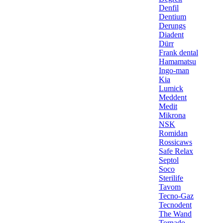
Denfil
Dentium
Derungs
Diadent
Dürr
Frank dental
Hamamatsu
Ingo-man
Kia
Lumick
Meddent
Medit
Mikrona
NSK
Romidan
Rossicaws
Safe Relax
Septol
Soco
Sterilife
Tavom
Tecno-Gaz
Tecnodent
The Wand
Tornado