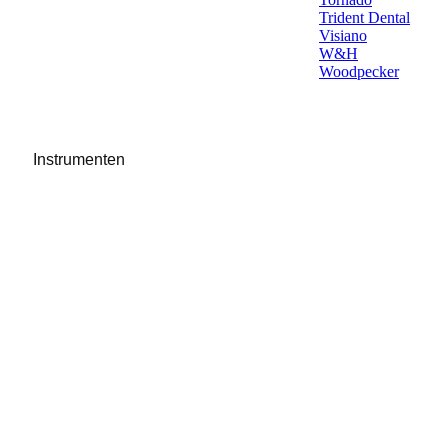
Trident Dental
Visiano
W&H
Woodpecker
Instrumenten