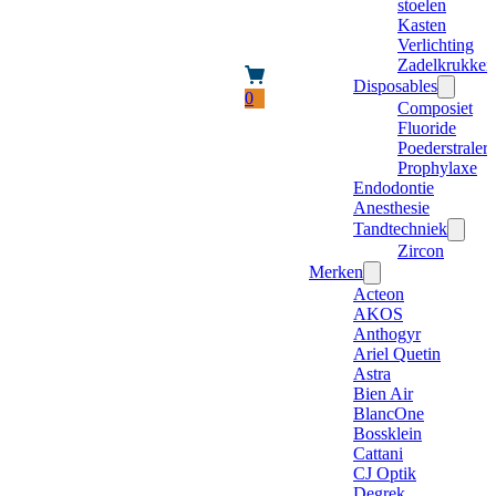
stoelen
Kasten
Verlichting
Zadelkrukken
Disposables
0
Composiet
Fluoride
Poederstraler
Prophylaxe
Endodontie
Anesthesie
Tandtechniek
Zircon
Merken
Acteon
AKOS
Anthogyr
Ariel Quetin
Astra
Bien Air
BlancOne
Bossklein
Cattani
CJ Optik
Degrek