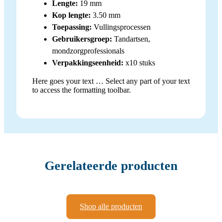
Lengte:
19 mm
Kop lengte:
3.50 mm
Toepassing:
Vullingsprocessen
Gebruikersgroep:
Tandartsen,
mondzorgprofessionals
Verpakkingseenheid:
x10 stuks
Here goes your text … Select any part of your text
to access the formatting toolbar.
Gerelateerde producten
Shop alle producten