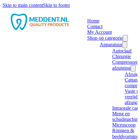
Skip to main content
Skip to footer
Home
Contact
My Account
Shop op categorie
Apparatuur
Autoclaaf
Chirurgie
Compressore
afzuiging
Afzuig
Cattani
compre
Vaste e
verrijd
afzuigi
Intraorale ca
Meng en
schudmachine
Microscoop
Röntgen &
beeldvorming