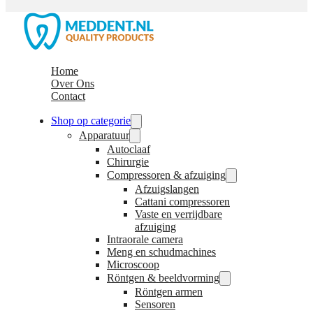
Home
Over Ons
Contact
Shop op categorie
Apparatuur
Autoclaaf
Chirurgie
Compressoren & afzuiging
Afzuigslangen
Cattani compressoren
Vaste en verrijdbare
afzuiging
Intraorale camera
Meng en schudmachines
Microscoop
Röntgen & beeldvorming
Röntgen armen
Sensoren