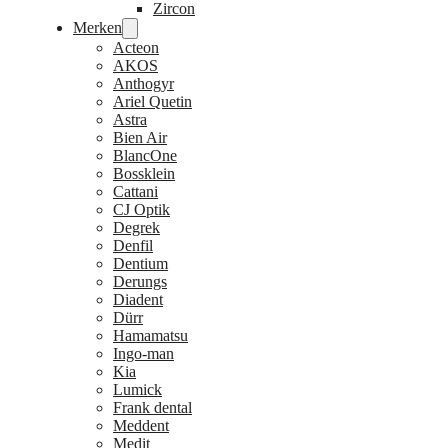
Zircon
Merken
Acteon
AKOS
Anthogyr
Ariel Quetin
Astra
Bien Air
BlancOne
Bossklein
Cattani
CJ Optik
Degrek
Denfil
Dentium
Derungs
Diadent
Dürr
Hamamatsu
Ingo-man
Kia
Lumick
Frank dental
Meddent
Medit