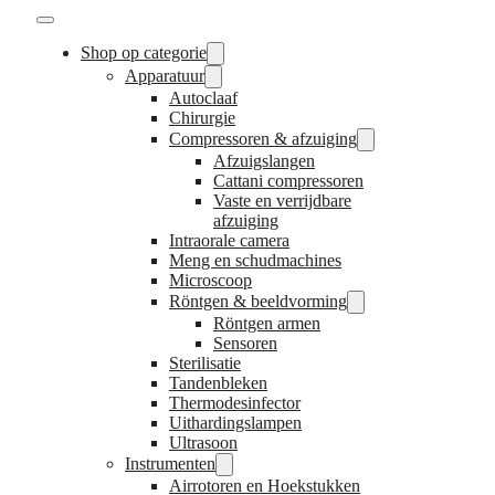
Shop op categorie
Apparatuur
Autoclaaf
Chirurgie
Compressoren & afzuiging
Afzuigslangen
Cattani compressoren
Vaste en verrijdbare
afzuiging
Intraorale camera
Meng en schudmachines
Microscoop
Röntgen & beeldvorming
Röntgen armen
Sensoren
Sterilisatie
Tandenbleken
Thermodesinfector
Uithardingslampen
Ultrasoon
Instrumenten
Airrotoren en Hoekstukken