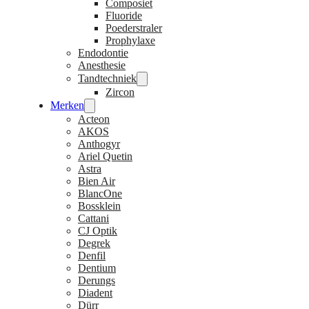
Composiet
Fluoride
Poederstraler
Prophylaxe
Endodontie
Anesthesie
Tandtechniek
Zircon
Merken
Acteon
AKOS
Anthogyr
Ariel Quetin
Astra
Bien Air
BlancOne
Bossklein
Cattani
CJ Optik
Degrek
Denfil
Dentium
Derungs
Diadent
Dürr