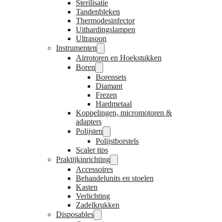
Sterilisatie
Tandenbleken
Thermodesinfector
Uithardingslampen
Ultrasoon
Instrumenten
Airrotoren en Hoekstukken
Boren
Borensets
Diamant
Frezen
Hardmetaal
Koppelingen, micromotoren &
adapters
Polijsten
Polijstborstels
Scaler tips
Praktijkinrichting
Accessoires
Behandelunits en stoelen
Kasten
Verlichting
Zadelkrukken
Disposables