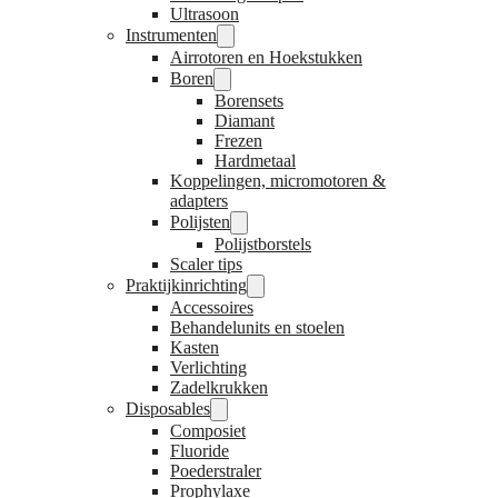
Ultrasoon
Instrumenten
Airrotoren en Hoekstukken
Boren
Borensets
Diamant
Frezen
Hardmetaal
Koppelingen, micromotoren &
adapters
Polijsten
Polijstborstels
Scaler tips
Praktijkinrichting
Accessoires
Behandelunits en stoelen
Kasten
Verlichting
Zadelkrukken
Disposables
Composiet
Fluoride
Poederstraler
Prophylaxe