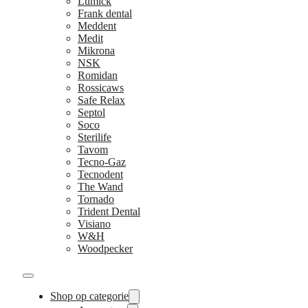
Lumick
Frank dental
Meddent
Medit
Mikrona
NSK
Romidan
Rossicaws
Safe Relax
Septol
Soco
Sterilife
Tavom
Tecno-Gaz
Tecnodent
The Wand
Tornado
Trident Dental
Visiano
W&H
Woodpecker
Shop op categorie