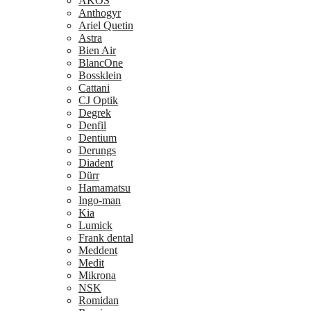
AKOS
Anthogyr
Ariel Quetin
Astra
Bien Air
BlancOne
Bossklein
Cattani
CJ Optik
Degrek
Denfil
Dentium
Derungs
Diadent
Dürr
Hamamatsu
Ingo-man
Kia
Lumick
Frank dental
Meddent
Medit
Mikrona
NSK
Romidan