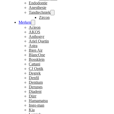
Endodontie
Anesthesie
Tandtechniek
Zircon
Merken
Acteon
AKOS
Anthogyr
Ariel Quetin
Astra
Bien Air
BlancOne
Bossklein
Cattani
CJ Optik
Degrek
Denfil
Dentium
Derungs
Diadent
Dürr
Hamamatsu
Ingo-man
Kia