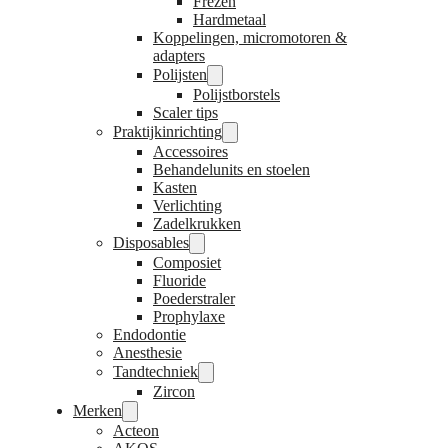
Frezen
Hardmetaal
Koppelingen, micromotoren &
adapters
Polijsten
Polijstborstels
Scaler tips
Praktijkinrichting
Accessoires
Behandelunits en stoelen
Kasten
Verlichting
Zadelkrukken
Disposables
Composiet
Fluoride
Poederstraler
Prophylaxe
Endodontie
Anesthesie
Tandtechniek
Zircon
Merken
Acteon