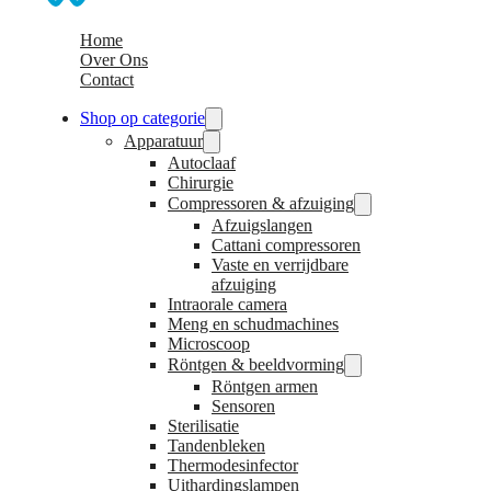
Home
Over Ons
Contact
Shop op categorie
Apparatuur
Autoclaaf
Chirurgie
Compressoren & afzuiging
Afzuigslangen
Cattani compressoren
Vaste en verrijdbare
afzuiging
Intraorale camera
Meng en schudmachines
Microscoop
Röntgen & beeldvorming
Röntgen armen
Sensoren
Sterilisatie
Tandenbleken
Thermodesinfector
Uithardingslampen