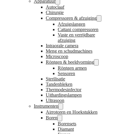
Apparatuur
Autoclaaf
Chirurgie
Compressoren & afzuiging
Afzuigslangen
Cattani compressoren
Vaste en verrijdbare
afzuiging
Intraorale camera
Meng en schudmachines
Microscoop
Röntgen & beeldvorming
Röntgen armen
Sensoren
Sterilisatie
Tandenbleken
Thermodesinfector
Uithardingslampen
Ultrasoon
Instrumenten
Airrotoren en Hoekstukken
Boren
Borensets
Diamant