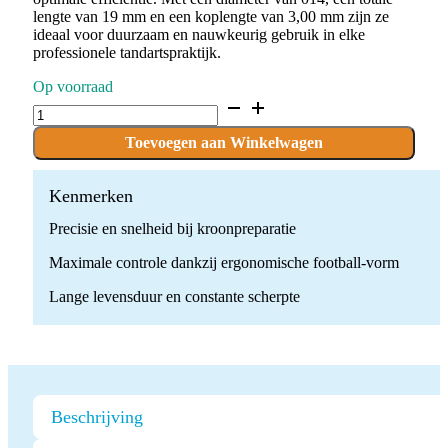
lengte van 19 mm en een koplengte van 3,00 mm zijn ze
ideaal voor duurzaam en nauwkeurig gebruik in elke
professionele tandartspraktijk.
Op voorraad
D.379.014.G.FG
x
10
Toevoegen aan Winkelwagen
Boren
quantity
Kenmerken
Precisie en snelheid bij kroonpreparatie
Maximale controle dankzij ergonomische football‑vorm
Lange levensduur en constante scherpte
Beschrijving