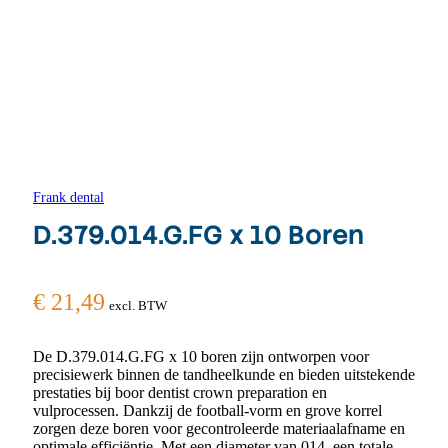
Frank dental
D.379.014.G.FG x 10 Boren
€
21,49
excl. BTW
De D.379.014.G.FG x 10 boren zijn ontworpen voor
precisiewerk binnen de tandheelkunde en bieden uitstekende
prestaties bij boor dentist crown preparation en
vulprocessen. Dankzij de football-vorm en grove korrel
zorgen deze boren voor gecontroleerde materiaalafname en
optimale efficiëntie. Met een diameter van 014, een totale