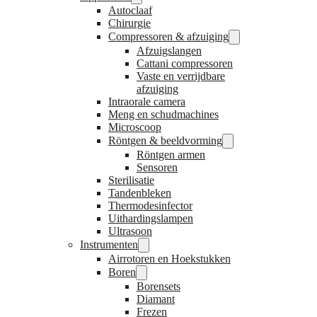
Autoclaaf
Chirurgie
Compressoren & afzuiging
Afzuigslangen
Cattani compressoren
Vaste en verrijdbare
afzuiging
Intraorale camera
Meng en schudmachines
Microscoop
Röntgen & beeldvorming
Röntgen armen
Sensoren
Sterilisatie
Tandenbleken
Thermodesinfector
Uithardingslampen
Ultrasoon
Instrumenten
Airrotoren en Hoekstukken
Boren
Borensets
Diamant
Frezen