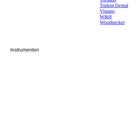
Trident Dental
Visiano
W&H
Woodpecker
Instrumenten