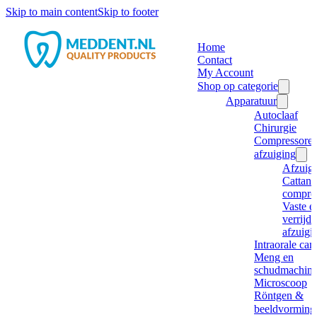
Skip to main content
Skip to footer
Home
Contact
My Account
Shop op categorie
Apparatuur
Autoclaaf
Chirurgie
Compressore
afzuiging
Afzuig
Cattani
compre
Vaste e
verrijd
afzuigi
Intraorale ca
Meng en
schudmachine
Microscoop
Röntgen &
beeldvorming