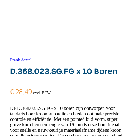
Frank dental
D.368.023.SG.FG x 10 Boren
€
28,49
excl. BTW
De D.368.023.SG.FG x 10 boren zijn ontworpen voor
tandarts boor kroonpreparatie en bieden optimale precisie,
controle en efficiëntie. Met een pointed bud-vorm, super
grove korrel en een lengte van 19 mm is deze boor ideaal
voor snelle en nauwkeurige materiaalafname tijdens kroon-
en vullingstoepassingen. De combinatie van duurzaamheid