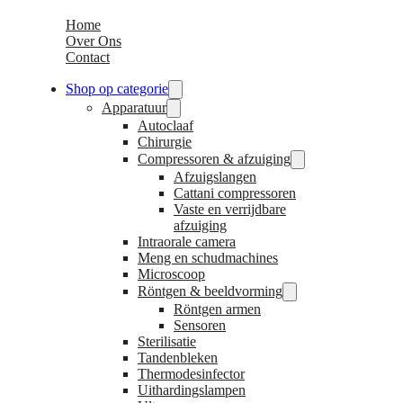
Home
Over Ons
Contact
Shop op categorie
Apparatuur
Autoclaaf
Chirurgie
Compressoren & afzuiging
Afzuigslangen
Cattani compressoren
Vaste en verrijdbare
afzuiging
Intraorale camera
Meng en schudmachines
Microscoop
Röntgen & beeldvorming
Röntgen armen
Sensoren
Sterilisatie
Tandenbleken
Thermodesinfector
Uithardingslampen