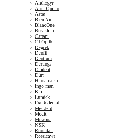
Anthogyr
Ariel Quetin
Astra
Bien Air
BlancOne
Bossklein
Cattani
CJ Optik
Degrek
Denfil
Dentium
Derungs
Diadent
Dürr
Hamamatsu
Ingo-man
Kia
Lumick
Frank dental
Meddent
Medit
Mikrona
NSK
Romidan
Rossicaws