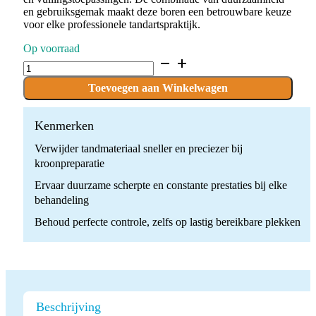
en gebruiksgemak maakt deze boren een betrouwbare keuze
voor elke professionele tandartspraktijk.
Op voorraad
D.368.023.SG.FG
x
10
Toevoegen aan Winkelwagen
Boren
quantity
Kenmerken
Verwijder tandmateriaal sneller en preciezer bij
kroonpreparatie
Ervaar duurzame scherpte en constante prestaties bij elke
behandeling
Behoud perfecte controle, zelfs op lastig bereikbare plekken
Beschrijving