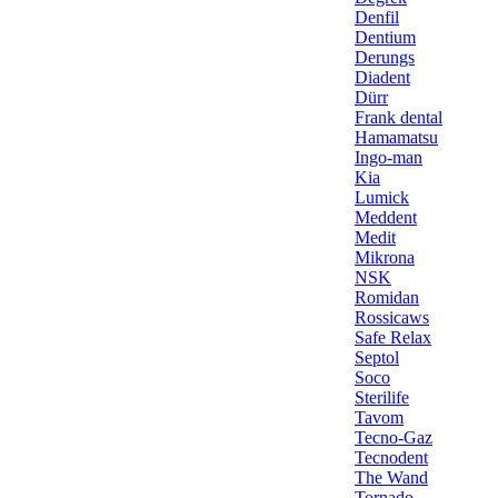
Denfil
Dentium
Derungs
Diadent
Dürr
Frank dental
Hamamatsu
Ingo-man
Kia
Lumick
Meddent
Medit
Mikrona
NSK
Romidan
Rossicaws
Safe Relax
Septol
Soco
Sterilife
Tavom
Tecno-Gaz
Tecnodent
The Wand
Tornado