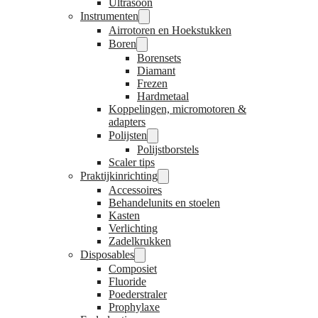
Ultrasoon
Instrumenten
Airrotoren en Hoekstukken
Boren
Borensets
Diamant
Frezen
Hardmetaal
Koppelingen, micromotoren &
adapters
Polijsten
Polijstborstels
Scaler tips
Praktijkinrichting
Accessoires
Behandelunits en stoelen
Kasten
Verlichting
Zadelkrukken
Disposables
Composiet
Fluoride
Poederstraler
Prophylaxe