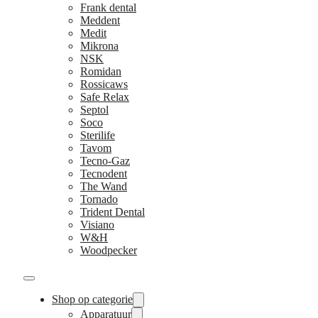
Frank dental
Meddent
Medit
Mikrona
NSK
Romidan
Rossicaws
Safe Relax
Septol
Soco
Sterilife
Tavom
Tecno-Gaz
Tecnodent
The Wand
Tornado
Trident Dental
Visiano
W&H
Woodpecker
Shop op categorie
Apparatuur