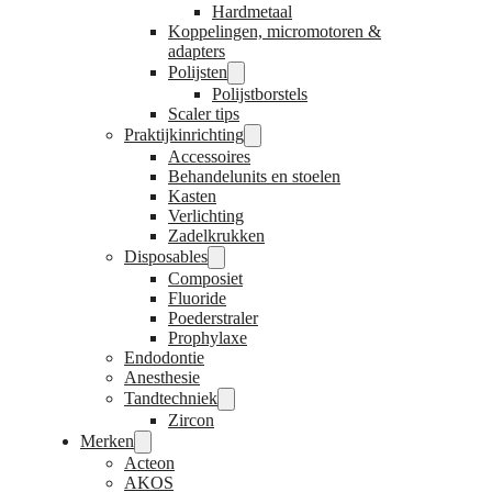
Hardmetaal
Koppelingen, micromotoren &
adapters
Polijsten
Polijstborstels
Scaler tips
Praktijkinrichting
Accessoires
Behandelunits en stoelen
Kasten
Verlichting
Zadelkrukken
Disposables
Composiet
Fluoride
Poederstraler
Prophylaxe
Endodontie
Anesthesie
Tandtechniek
Zircon
Merken
Acteon
AKOS