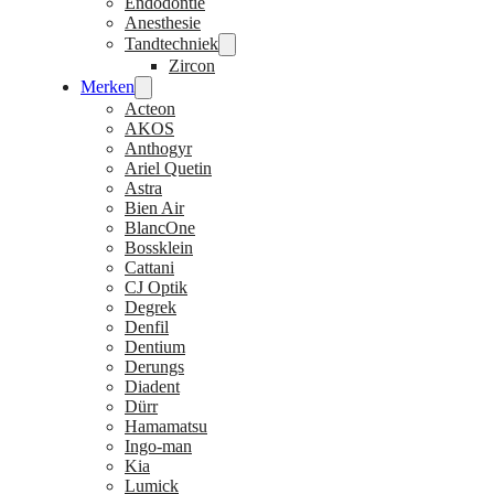
Endodontie
Anesthesie
Tandtechniek
Zircon
Merken
Acteon
AKOS
Anthogyr
Ariel Quetin
Astra
Bien Air
BlancOne
Bossklein
Cattani
CJ Optik
Degrek
Denfil
Dentium
Derungs
Diadent
Dürr
Hamamatsu
Ingo-man
Kia
Lumick