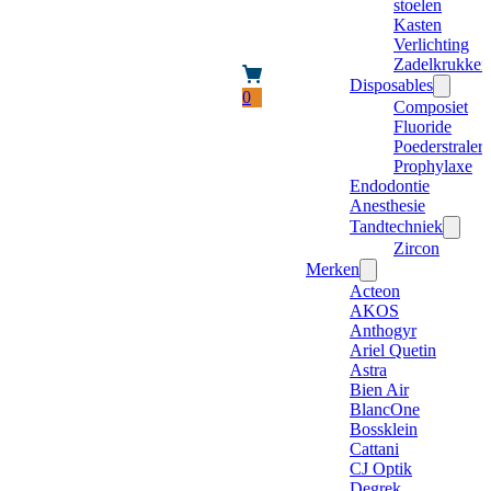
stoelen
Kasten
Verlichting
Zadelkrukken
Disposables
0
Composiet
Fluoride
Poederstraler
Prophylaxe
Endodontie
Anesthesie
Tandtechniek
Zircon
Merken
Acteon
AKOS
Anthogyr
Ariel Quetin
Astra
Bien Air
BlancOne
Bossklein
Cattani
CJ Optik
Degrek