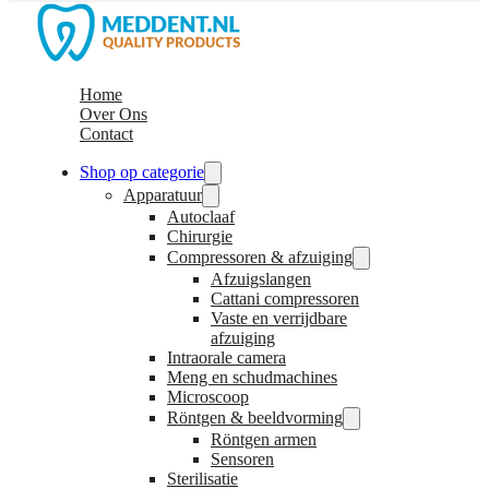
Home
Over Ons
Contact
Shop op categorie
Apparatuur
Autoclaaf
Chirurgie
Compressoren & afzuiging
Afzuigslangen
Cattani compressoren
Vaste en verrijdbare
afzuiging
Intraorale camera
Meng en schudmachines
Microscoop
Röntgen & beeldvorming
Röntgen armen
Sensoren
Sterilisatie