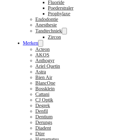
Fluoride
Poederstraler
Prophylaxe
Endodontie
Anesthesie
Tandtechniek
Zircon
Merken
Acteon
AKOS
Anthogyr
Ariel Quetin
Astra
Bien Air
BlancOne
Bossklein
Cattani
CJ Optik
Degrek
Denfil
Dentium
Derungs
Diadent
Dürr
Hamamatsu