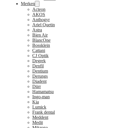
Merken
Acteon
AKOS
Anthogyr
Ariel Quetin
Astra
Bien Air
BlancOne
Bossklein
Cattani
CJ Optik
Degrek
Denfil
Dentium
Derungs
Diadent
Dürr
Hamamatsu
Ingo-man
Kia
Lumick
Frank dental
Meddent
Medit
Mikrona