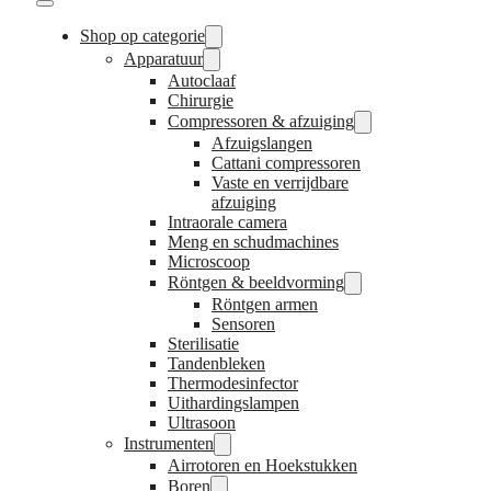
Shop op categorie
Apparatuur
Autoclaaf
Chirurgie
Compressoren & afzuiging
Afzuigslangen
Cattani compressoren
Vaste en verrijdbare
afzuiging
Intraorale camera
Meng en schudmachines
Microscoop
Röntgen & beeldvorming
Röntgen armen
Sensoren
Sterilisatie
Tandenbleken
Thermodesinfector
Uithardingslampen
Ultrasoon
Instrumenten
Airrotoren en Hoekstukken
Boren