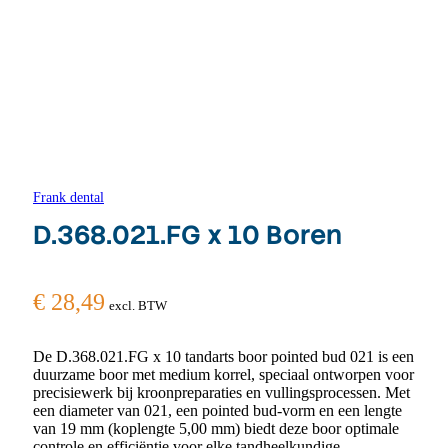
Frank dental
D.368.021.FG x 10 Boren
€
28,49
excl. BTW
De D.368.021.FG x 10 tandarts boor pointed bud 021 is een
duurzame boor met medium korrel, speciaal ontworpen voor
precisiewerk bij kroonpreparaties en vullingsprocessen. Met
een diameter van 021, een pointed bud-vorm en een lengte
van 19 mm (koplengte 5,00 mm) biedt deze boor optimale
controle en efficiëntie voor elke tandheelkundige