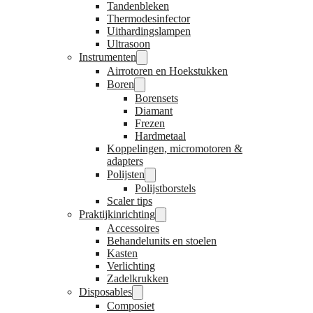
Tandenbleken
Thermodesinfector
Uithardingslampen
Ultrasoon
Instrumenten
Airrotoren en Hoekstukken
Boren
Borensets
Diamant
Frezen
Hardmetaal
Koppelingen, micromotoren &
adapters
Polijsten
Polijstborstels
Scaler tips
Praktijkinrichting
Accessoires
Behandelunits en stoelen
Kasten
Verlichting
Zadelkrukken
Disposables
Composiet