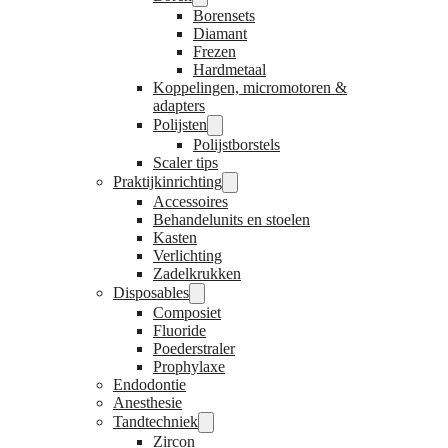
Borensets
Diamant
Frezen
Hardmetaal
Koppelingen, micromotoren &
adapters
Polijsten
Polijstborstels
Scaler tips
Praktijkinrichting
Accessoires
Behandelunits en stoelen
Kasten
Verlichting
Zadelkrukken
Disposables
Composiet
Fluoride
Poederstraler
Prophylaxe
Endodontie
Anesthesie
Tandtechniek
Zircon