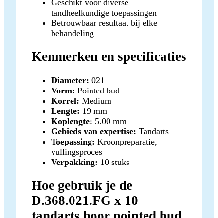
Geschikt voor diverse
tandheelkundige toepassingen
Betrouwbaar resultaat bij elke
behandeling
Kenmerken en specificaties
Diameter:
021
Vorm:
Pointed bud
Korrel:
Medium
Lengte:
19 mm
Koplengte:
5.00 mm
Gebieds van expertise:
Tandarts
Toepassing:
Kroonpreparatie,
vullingsproces
Verpakking:
10 stuks
Hoe gebruik je de
D.368.021.FG x 10
tandarts boor pointed bud