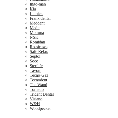
Ingo-man
Kia
Lumick
Frank dental
Meddent
Medit
Mikrona
NSK
Romidan
Rossicaws
Safe Relax
Septol
Soco
Sterilife
Tavom
Tecno-Gaz
Tecnodent
The Wand
Tornado
Trident Dental
Visiano
W&H
Woodpecker