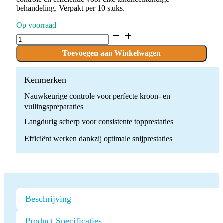
behandeling. Verpakt per 10 stuks.
Op voorraad
D.368.021.FG
x
10
Toevoegen aan Winkelwagen
Boren
quantity
Kenmerken
Nauwkeurige controle voor perfecte kroon- en
vullingspreparaties
Langdurig scherp voor consistente topprestaties
Efficiënt werken dankzij optimale snijprestaties
Beschrijving
Product Specificaties