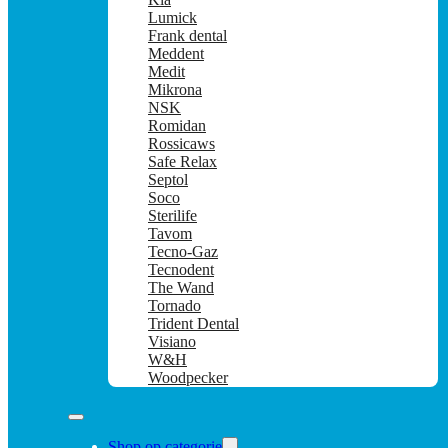
Lumick
Frank dental
Meddent
Medit
Mikrona
NSK
Romidan
Rossicaws
Safe Relax
Septol
Soco
Sterilife
Tavom
Tecno-Gaz
Tecnodent
The Wand
Tornado
Trident Dental
Visiano
W&H
Woodpecker
Shop op categorie