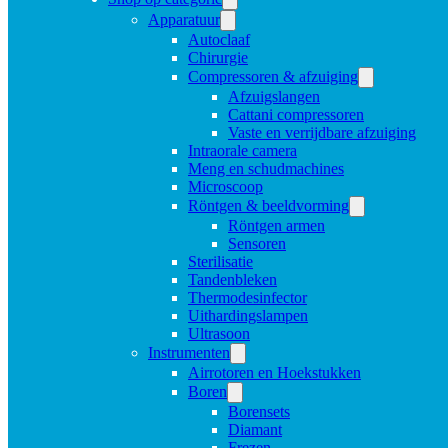
Apparatuur
Autoclaaf
Chirurgie
Compressoren & afzuiging
Afzuigslangen
Cattani compressoren
Vaste en verrijdbare afzuiging
Intraorale camera
Meng en schudmachines
Microscoop
Röntgen & beeldvorming
Röntgen armen
Sensoren
Sterilisatie
Tandenbleken
Thermodesinfector
Uithardingslampen
Ultrasoon
Instrumenten
Airrotoren en Hoekstukken
Boren
Borensets
Diamant
Frezen