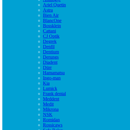
Ariel Quetin
Astra
Bien Air
BlancOne
Bossklein
Cattani
CJ Optik
Degrek
Denfil
Dentium
Derungs
Diadent
Dürr
Hamamatsu
Ingo-man
Kia
Lumick
Frank dental
Meddent
Medit
Mikrona
NSK
Romidan
Rossicaws