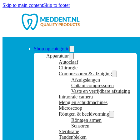
Skip to main content
Skip to footer
Shop op categorie
Apparatuur
Autoclaaf
Chirurgie
Compressoren & afzuiging
Afzuigslangen
Cattani compressoren
Vaste en verrijdbare afzuiging
Intraorale camera
Meng en schudmachines
Microscoop
Röntgen & beeldvorming
Röntgen armen
Sensoren
Sterilisatie
Tandenbleken