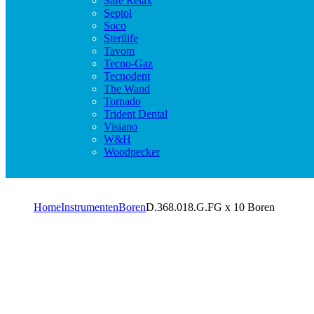
Safe Relax
Septol
Soco
Sterilife
Tavom
Tecno-Gaz
Tecnodent
The Wand
Tornado
Trident Dental
Visiano
W&H
Woodpecker
Home
Instrumenten
Boren
D.368.018.G.FG x 10 Boren