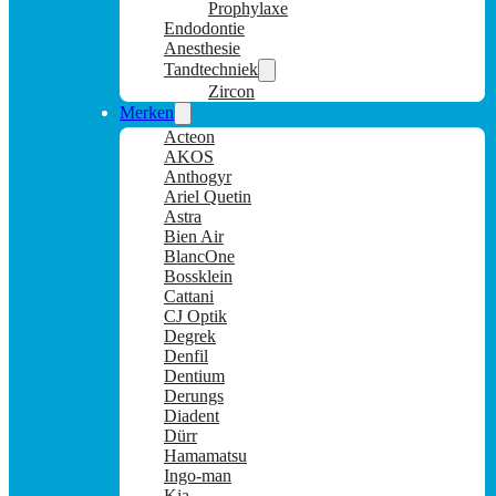
Prophylaxe
Endodontie
Anesthesie
Tandtechniek
Zircon
Merken
Acteon
AKOS
Anthogyr
Ariel Quetin
Astra
Bien Air
BlancOne
Bossklein
Cattani
CJ Optik
Degrek
Denfil
Dentium
Derungs
Diadent
Dürr
Hamamatsu
Ingo-man
Kia