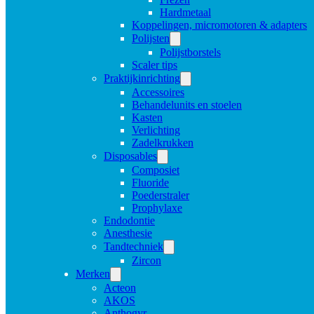
Hardmetaal
Koppelingen, micromotoren & adapters
Polijsten
Polijstborstels
Scaler tips
Praktijkinrichting
Accessoires
Behandelunits en stoelen
Kasten
Verlichting
Zadelkrukken
Disposables
Composiet
Fluoride
Poederstraler
Prophylaxe
Endodontie
Anesthesie
Tandtechniek
Zircon
Merken
Acteon
AKOS
Anthogyr