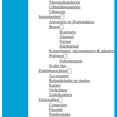
Thermodesinfector
Uithardingslampen
Ultrasoon
Instrumenten
Airrotoren en Hoekstukken
Boren
Borensets
Diamant
Frezen
Hardmetaal
Koppelingen, micromotoren & adapters
Polijsten
Polijstborstels
Scaler tips
Praktijkinrichting
Accessoires
Behandelunits en stoelen
Kasten
Verlichting
Zadelkrukken
Disposables
Composiet
Fluoride
Poederstraler