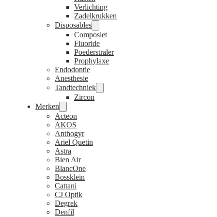
Verlichting
Zadelkrukken
Disposables
Composiet
Fluoride
Poederstraler
Prophylaxe
Endodontie
Anesthesie
Tandtechniek
Zircon
Merken
Acteon
AKOS
Anthogyr
Ariel Quetin
Astra
Bien Air
BlancOne
Bossklein
Cattani
CJ Optik
Degrek
Denfil