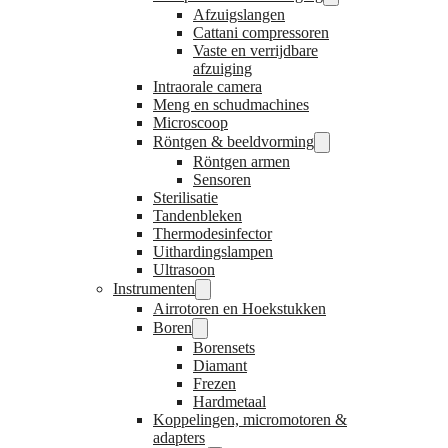
Afzuigslangen
Cattani compressoren
Vaste en verrijdbare
afzuiging
Intraorale camera
Meng en schudmachines
Microscoop
Röntgen & beeldvorming
Röntgen armen
Sensoren
Sterilisatie
Tandenbleken
Thermodesinfector
Uithardingslampen
Ultrasoon
Instrumenten
Airrotoren en Hoekstukken
Boren
Borensets
Diamant
Frezen
Hardmetaal
Koppelingen, micromotoren &
adapters