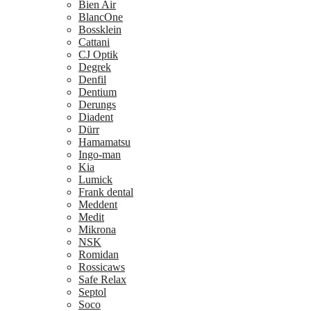
Bien Air
BlancOne
Bossklein
Cattani
CJ Optik
Degrek
Denfil
Dentium
Derungs
Diadent
Dürr
Hamamatsu
Ingo-man
Kia
Lumick
Frank dental
Meddent
Medit
Mikrona
NSK
Romidan
Rossicaws
Safe Relax
Septol
Soco