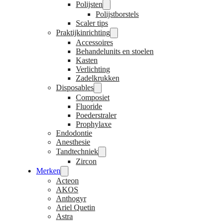
Polijsten
Polijstborstels
Scaler tips
Praktijkinrichting
Accessoires
Behandelunits en stoelen
Kasten
Verlichting
Zadelkrukken
Disposables
Composiet
Fluoride
Poederstraler
Prophylaxe
Endodontie
Anesthesie
Tandtechniek
Zircon
Merken
Acteon
AKOS
Anthogyr
Ariel Quetin
Astra