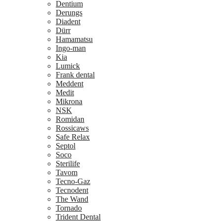
Dentium
Derungs
Diadent
Dürr
Hamamatsu
Ingo-man
Kia
Lumick
Frank dental
Meddent
Medit
Mikrona
NSK
Romidan
Rossicaws
Safe Relax
Septol
Soco
Sterilife
Tavom
Tecno-Gaz
Tecnodent
The Wand
Tornado
Trident Dental