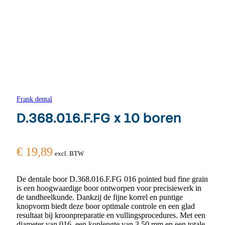
Frank dental
D.368.016.F.FG x 10 boren
€
19,89
excl. BTW
De dentale boor D.368.016.F.FG 016 pointed bud fine grain
is een hoogwaardige boor ontworpen voor precisiewerk in
de tandheelkunde. Dankzij de fijne korrel en puntige
knopvorm biedt deze boor optimale controle en een glad
resultaat bij kroonpreparatie en vullingsprocedures. Met een
diameter van 016, een koplengte van 3,50 mm en een totale