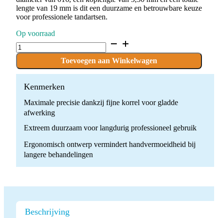
lengte van 19 mm is dit een duurzame en betrouwbare keuze
voor professionele tandartsen.
Op voorraad
D.368.016.F.FG
x
10
Toevoegen aan Winkelwagen
boren
quantity
Kenmerken
Maximale precisie dankzij fijne korrel voor gladde
afwerking
Extreem duurzaam voor langdurig professioneel gebruik
Ergonomisch ontwerp vermindert handvermoeidheid bij
langere behandelingen
Beschrijving