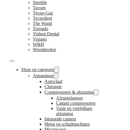
Sterilife
Tavom
Tecno-Gaz
Tecnodent
The Wand
Tornado
Trident Dental
Visiano
W&H
Woodpecker
Shop op categorie
Apparatuur
Autoclaaf
Chirurgie
Compressoren & afzuiging
Afzuigslangen
Cattani compressoren
Vaste en verrijdbare
afzuiging
Intraorale camera
Meng en schudmachines
Microscoop