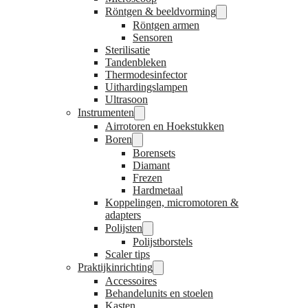
Röntgen & beeldvorming
Röntgen armen
Sensoren
Sterilisatie
Tandenbleken
Thermodesinfector
Uithardingslampen
Ultrasoon
Instrumenten
Airrotoren en Hoekstukken
Boren
Borensets
Diamant
Frezen
Hardmetaal
Koppelingen, micromotoren &
adapters
Polijsten
Polijstborstels
Scaler tips
Praktijkinrichting
Accessoires
Behandelunits en stoelen
Kasten