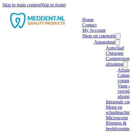
Skip to main content
Skip to footer
Home
Contact
My Account
Shop op categorie
Apparatuur
Autoclaaf
Chirurgie
Compressore
afzuiging
Afzuig
Cattani
compre
Vaste e
verrijd
afzuigi
Intraorale ca
Meng en
schudmachine
Microscoop
Röntgen &
beeldvorming