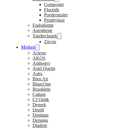
Composiet
Fluoride
Poederstraler
Prophylaxe
Endodontie
Anesthesie
Tandtechniek
Zircon
Merken
Acteon
AKOS
Anthogyr
Ariel Quetin
Astra
Bien Air
BlancOne
Bossklein
Cattani
CJ Optik
Degrek
Denfil
Dentium
Derungs
Diadent