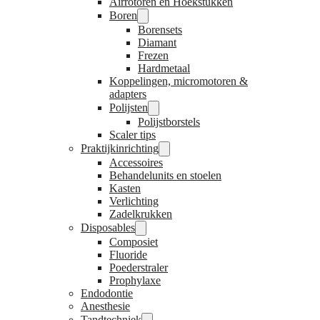
Airrotoren en Hoekstukken
Boren
Borensets
Diamant
Frezen
Hardmetaal
Koppelingen, micromotoren &
adapters
Polijsten
Polijstborstels
Scaler tips
Praktijkinrichting
Accessoires
Behandelunits en stoelen
Kasten
Verlichting
Zadelkrukken
Disposables
Composiet
Fluoride
Poederstraler
Prophylaxe
Endodontie
Anesthesie
Tandtechniek