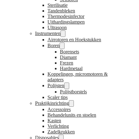
Sterilisatie
Tandenbleken
Thermodesinfector
Uithardingslampen
Ultrasoon
Instrumenten
Airrotoren en Hoekstukken
Boren
Borensets
Diamant
Frezen
Hardmetaal
Koppelingen, micromotoren &
adapters
Polijsten
Polijstborstels
Scaler tips
Praktijkinrichting
Accessoires
Behandelunits en stoelen
Kasten
Verlichting
Zadelkrukken
Disposables