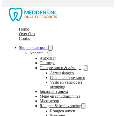
Home
Over Ons
Contact
Shop op categorie
Apparatuur
Autoclaaf
Chirurgie
Compressoren & afzuiging
Afzuigslangen
Cattani compressoren
Vaste en verrijdbare
afzuiging
Intraorale camera
Meng en schudmachines
Microscoop
Röntgen & beeldvorming
Röntgen armen
Sensoren