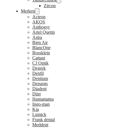
Zircon
Merken
Acteon
AKOS
Anthogyr
Ariel Quetin
Astra
Bien Air
BlancOne
Bossklein
Cattani
CJ Optik
Degrek
Denfil
Dentium
Derungs
Diadent
Dürr
Hamamatsu
Ingo-man
Kia
Lumick
Frank dental
Meddent