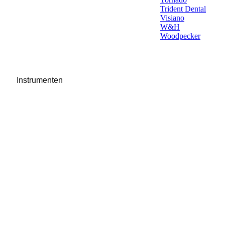
Trident Dental
Visiano
W&H
Woodpecker
Instrumenten