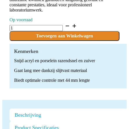
constante prestaties, ideaal voor professioneel
laboratoriumwerk.
Op voorraad
C.71KF.104.014
x
5
Toevoegen aan Winkelwagen
boren
quantity
Kenmerken
Snijd acryl en porselein razendsnel en zuiver
Gaat lang mee dankzij slijtvast materiaal
Biedt optimale controle met 44 mm lengte
Beschrijving
Product Specificaties