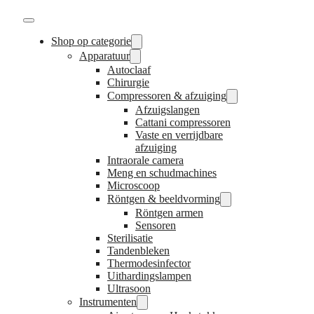
Shop op categorie
Apparatuur
Autoclaaf
Chirurgie
Compressoren & afzuiging
Afzuigslangen
Cattani compressoren
Vaste en verrijdbare
afzuiging
Intraorale camera
Meng en schudmachines
Microscoop
Röntgen & beeldvorming
Röntgen armen
Sensoren
Sterilisatie
Tandenbleken
Thermodesinfector
Uithardingslampen
Ultrasoon
Instrumenten