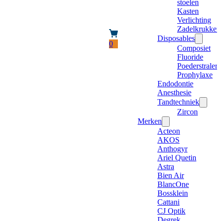
stoelen
Kasten
Verlichting
Zadelkrukken
Disposables
0
Composiet
Fluoride
Poederstraler
Prophylaxe
Endodontie
Anesthesie
Tandtechniek
Zircon
Merken
Acteon
AKOS
Anthogyr
Ariel Quetin
Astra
Bien Air
BlancOne
Bossklein
Cattani
CJ Optik
Degrek