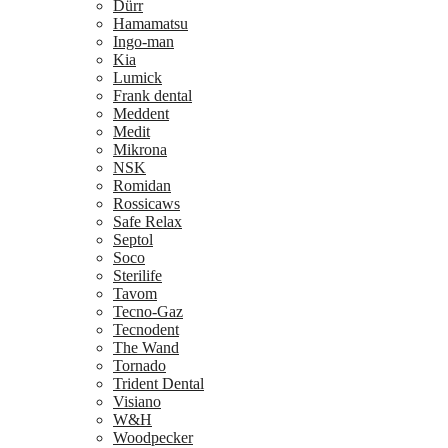
Dürr
Hamamatsu
Ingo-man
Kia
Lumick
Frank dental
Meddent
Medit
Mikrona
NSK
Romidan
Rossicaws
Safe Relax
Septol
Soco
Sterilife
Tavom
Tecno-Gaz
Tecnodent
The Wand
Tornado
Trident Dental
Visiano
W&H
Woodpecker