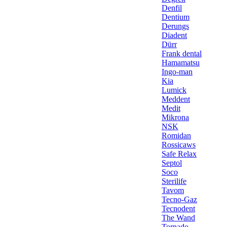
Denfil
Dentium
Derungs
Diadent
Dürr
Frank dental
Hamamatsu
Ingo-man
Kia
Lumick
Meddent
Medit
Mikrona
NSK
Romidan
Rossicaws
Safe Relax
Septol
Soco
Sterilife
Tavom
Tecno-Gaz
Tecnodent
The Wand
Tornado