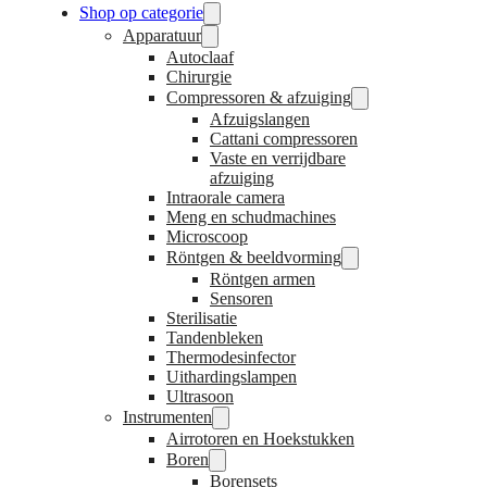
Shop op categorie
Apparatuur
Autoclaaf
Chirurgie
Compressoren & afzuiging
Afzuigslangen
Cattani compressoren
Vaste en verrijdbare
afzuiging
Intraorale camera
Meng en schudmachines
Microscoop
Röntgen & beeldvorming
Röntgen armen
Sensoren
Sterilisatie
Tandenbleken
Thermodesinfector
Uithardingslampen
Ultrasoon
Instrumenten
Airrotoren en Hoekstukken
Boren
Borensets