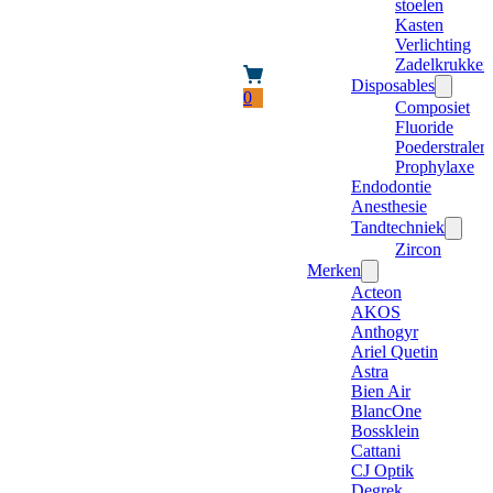
stoelen
Kasten
Verlichting
Zadelkrukken
Disposables
0
Composiet
Fluoride
Poederstraler
Prophylaxe
Endodontie
Anesthesie
Tandtechniek
Zircon
Merken
Acteon
AKOS
Anthogyr
Ariel Quetin
Astra
Bien Air
BlancOne
Bossklein
Cattani
CJ Optik
Degrek