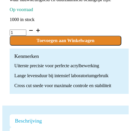
Op voorraad
1000 in stock
C.71K.104.050
x
1
Toevoegen aan Winkelwagen
boor
quantity
Kenmerken
Uiterste precisie voor perfecte acrylbewerking
Lange levensduur bij intensief laboratoriumgebruik
Cross cut snede voor maximale controle en stabiliteit
Beschrijving