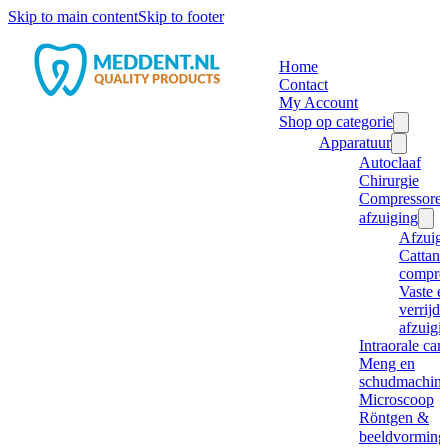
Skip to main content
Skip to footer
Home
Contact
My Account
Shop op categorie
Apparatuur
Autoclaaf
Chirurgie
Compressore
afzuiging
Afzuig
Cattani
compre
Vaste e
verrijd
afzuigi
Intraorale ca
Meng en
schudmachine
Microscoop
Röntgen &
beeldvorming