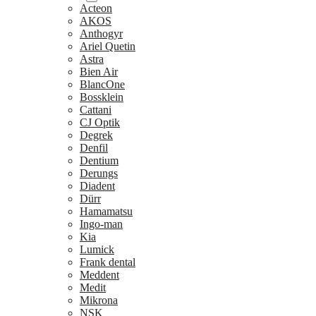
Acteon
AKOS
Anthogyr
Ariel Quetin
Astra
Bien Air
BlancOne
Bossklein
Cattani
CJ Optik
Degrek
Denfil
Dentium
Derungs
Diadent
Dürr
Hamamatsu
Ingo-man
Kia
Lumick
Frank dental
Meddent
Medit
Mikrona
NSK