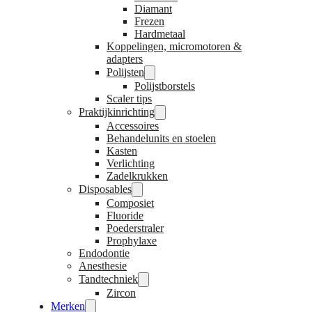
Diamant
Frezen
Hardmetaal
Koppelingen, micromotoren &
adapters
Polijsten
Polijstborstels
Scaler tips
Praktijkinrichting
Accessoires
Behandelunits en stoelen
Kasten
Verlichting
Zadelkrukken
Disposables
Composiet
Fluoride
Poederstraler
Prophylaxe
Endodontie
Anesthesie
Tandtechniek
Zircon
Merken