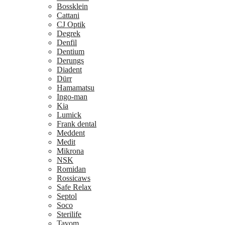
Bossklein
Cattani
CJ Optik
Degrek
Denfil
Dentium
Derungs
Diadent
Dürr
Hamamatsu
Ingo-man
Kia
Lumick
Frank dental
Meddent
Medit
Mikrona
NSK
Romidan
Rossicaws
Safe Relax
Septol
Soco
Sterilife
Tavom