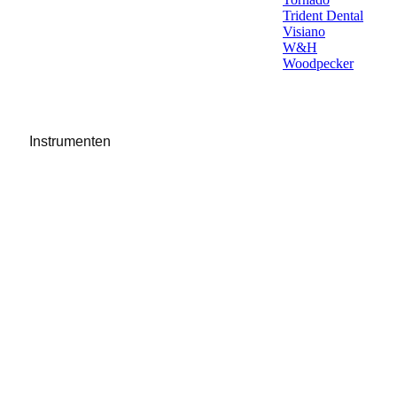
Trident Dental
Visiano
W&H
Woodpecker
Instrumenten