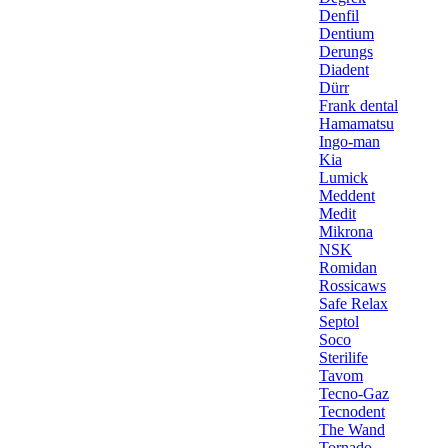
Denfil
Dentium
Derungs
Diadent
Dürr
Frank dental
Hamamatsu
Ingo-man
Kia
Lumick
Meddent
Medit
Mikrona
NSK
Romidan
Rossicaws
Safe Relax
Septol
Soco
Sterilife
Tavom
Tecno-Gaz
Tecnodent
The Wand
Tornado