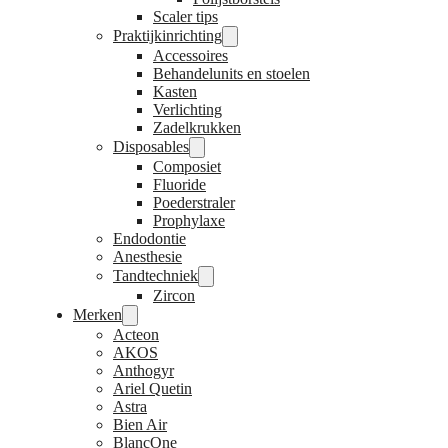
Scaler tips
Praktijkinrichting
Accessoires
Behandelunits en stoelen
Kasten
Verlichting
Zadelkrukken
Disposables
Composiet
Fluoride
Poederstraler
Prophylaxe
Endodontie
Anesthesie
Tandtechniek
Zircon
Merken
Acteon
AKOS
Anthogyr
Ariel Quetin
Astra
Bien Air
BlancOne