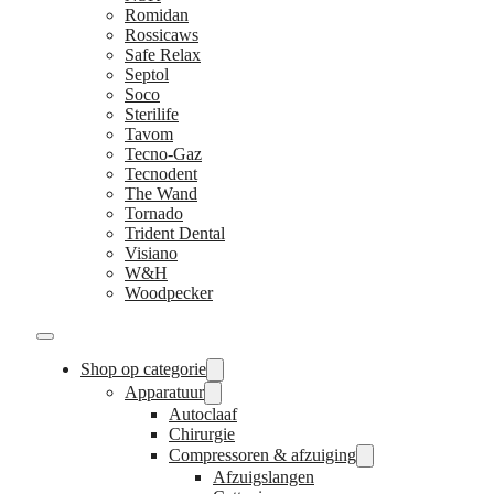
Romidan
Rossicaws
Safe Relax
Septol
Soco
Sterilife
Tavom
Tecno-Gaz
Tecnodent
The Wand
Tornado
Trident Dental
Visiano
W&H
Woodpecker
Shop op categorie
Apparatuur
Autoclaaf
Chirurgie
Compressoren & afzuiging
Afzuigslangen