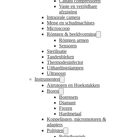
Cattani compressoren
Vaste en verrijdbare
afzuiging
Intraorale camera
Meng en schudmachines
Microscoop
Röntgen & beeldvorming
Röntgen armen
Sensoren
Sterilisatie
Tandenbleken
Thermodesinfector
Uithardingslampen
Ultrasoon
Instrumenten
Airrotoren en Hoekstukken
Boren
Borensets
Diamant
Frezen
Hardmetaal
Koppelingen, micromotoren &
adapters
Polijsten
Polijstborstels