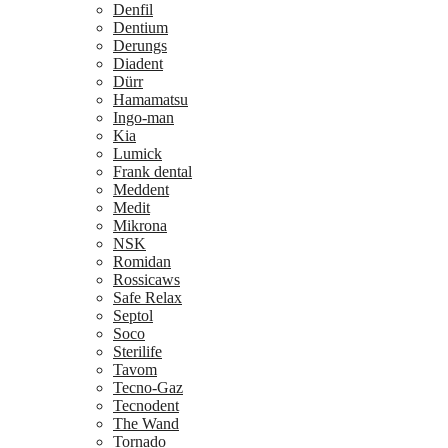
Denfil
Dentium
Derungs
Diadent
Dürr
Hamamatsu
Ingo-man
Kia
Lumick
Frank dental
Meddent
Medit
Mikrona
NSK
Romidan
Rossicaws
Safe Relax
Septol
Soco
Sterilife
Tavom
Tecno-Gaz
Tecnodent
The Wand
Tornado