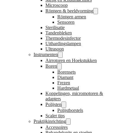
Microscoop
Röntgen & beeldvorming
Röntgen armen
Sensoren
Sterilisatie
Tandenbleken
Thermodesinfector
Uithardingslampen
Ultrasoon
Instrumenten
Airrotoren en Hoekstukken
Boren
Borensets
Diamant
Frezen
Hardmetaal
Koppelingen, micromotoren &
adapters
Polijsten
Polijstborstels
Scaler tips
Praktijkinrichting
Accessoires
Behandelunits en stoelen