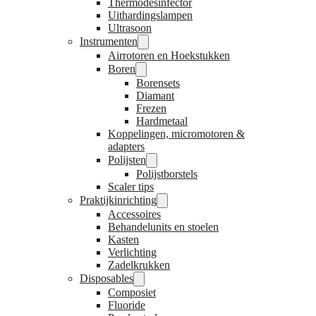
Thermodesinfector
Uithardingslampen
Ultrasoon
Instrumenten
Airrotoren en Hoekstukken
Boren
Borensets
Diamant
Frezen
Hardmetaal
Koppelingen, micromotoren &
adapters
Polijsten
Polijstborstels
Scaler tips
Praktijkinrichting
Accessoires
Behandelunits en stoelen
Kasten
Verlichting
Zadelkrukken
Disposables
Composiet
Fluoride