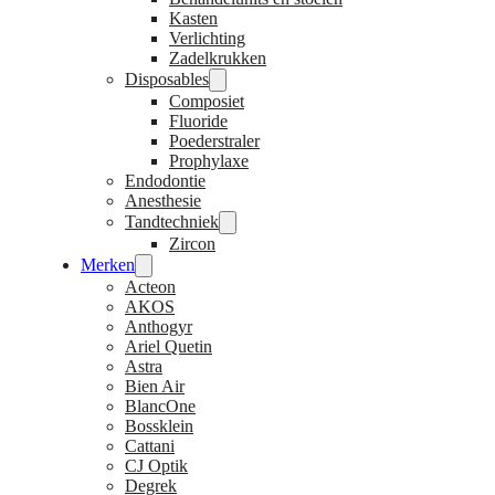
Kasten
Verlichting
Zadelkrukken
Disposables
Composiet
Fluoride
Poederstraler
Prophylaxe
Endodontie
Anesthesie
Tandtechniek
Zircon
Merken
Acteon
AKOS
Anthogyr
Ariel Quetin
Astra
Bien Air
BlancOne
Bossklein
Cattani
CJ Optik
Degrek