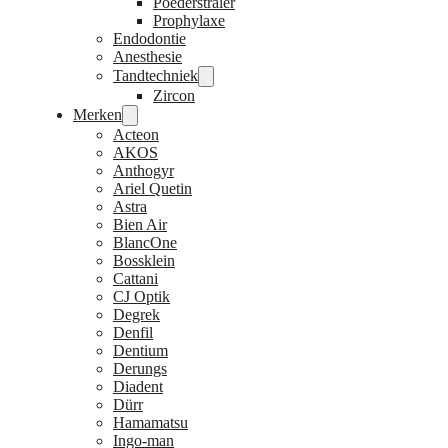
Poederstraler
Prophylaxe
Endodontie
Anesthesie
Tandtechniek
Zircon
Merken
Acteon
AKOS
Anthogyr
Ariel Quetin
Astra
Bien Air
BlancOne
Bossklein
Cattani
CJ Optik
Degrek
Denfil
Dentium
Derungs
Diadent
Dürr
Hamamatsu
Ingo-man