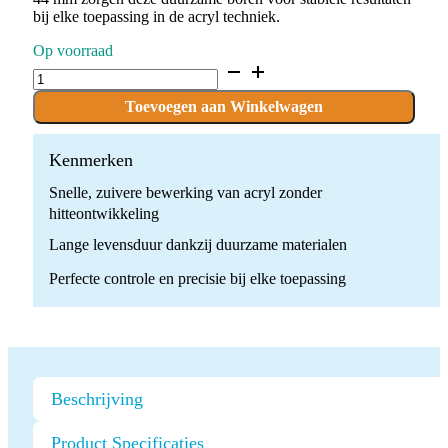
bij elke toepassing in de acryl techniek.
Op voorraad
C.71K.104.023
x
5
Toevoegen aan Winkelwagen
boren
quantity
Kenmerken
Snelle, zuivere bewerking van acryl zonder
hitteontwikkeling
Lange levensduur dankzij duurzame materialen
Perfecte controle en precisie bij elke toepassing
Beschrijving
Product Specificaties