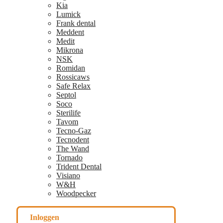
Kia
Lumick
Frank dental
Meddent
Medit
Mikrona
NSK
Romidan
Rossicaws
Safe Relax
Septol
Soco
Sterilife
Tavom
Tecno-Gaz
Tecnodent
The Wand
Tornado
Trident Dental
Visiano
W&H
Woodpecker
Inloggen