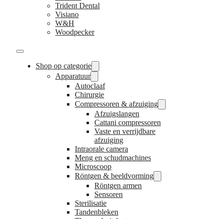
Trident Dental
Visiano
W&H
Woodpecker
Shop op categorie
Apparatuur
Autoclaaf
Chirurgie
Compressoren & afzuiging
Afzuigslangen
Cattani compressoren
Vaste en verrijdbare
afzuiging
Intraorale camera
Meng en schudmachines
Microscoop
Röntgen & beeldvorming
Röntgen armen
Sensoren
Sterilisatie
Tandenbleken