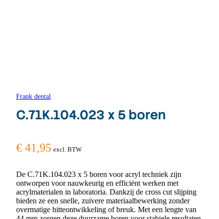
Frank dental
C.71K.104.023 x 5 boren
€
41,95
excl. BTW
De C.71K.104.023 x 5 boren voor acryl techniek zijn
ontworpen voor nauwkeurig en efficiënt werken met
acrylmaterialen in laboratoria. Dankzij de cross cut slijping
bieden ze een snelle, zuivere materiaalbewerking zonder
overmatige hitteontwikkeling of breuk. Met een lengte van
44 mm zorgen deze duurzame boren voor stabiele resultaten