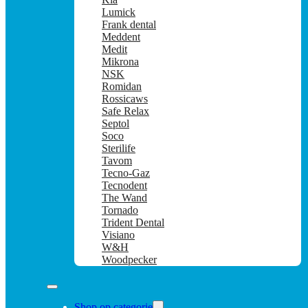
Lumick
Frank dental
Meddent
Medit
Mikrona
NSK
Romidan
Rossicaws
Safe Relax
Septol
Soco
Sterilife
Tavom
Tecno-Gaz
Tecnodent
The Wand
Tornado
Trident Dental
Visiano
W&H
Woodpecker
Shop op categorie