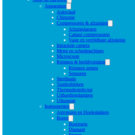
Apparatuur
Autoclaaf
Chirurgie
Compressoren & afzuiging
Afzuigslangen
Cattani compressoren
Vaste en verrijdbare afzuiging
Intraorale camera
Meng en schudmachines
Microscoop
Röntgen & beeldvorming
Röntgen armen
Sensoren
Sterilisatie
Tandenbleken
Thermodesinfector
Uithardingslampen
Ultrasoon
Instrumenten
Airrotoren en Hoekstukken
Boren
Borensets
Diamant
Frezen