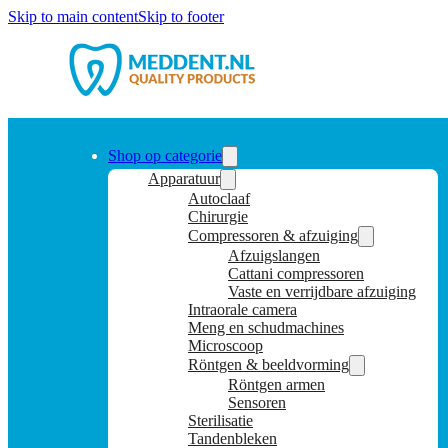
Skip to main content
Skip to footer
Shop op categorie
Apparatuur
Autoclaaf
Chirurgie
Compressoren & afzuiging
Afzuigslangen
Cattani compressoren
Vaste en verrijdbare afzuiging
Intraorale camera
Meng en schudmachines
Microscoop
Röntgen & beeldvorming
Röntgen armen
Sensoren
Sterilisatie
Tandenbleken