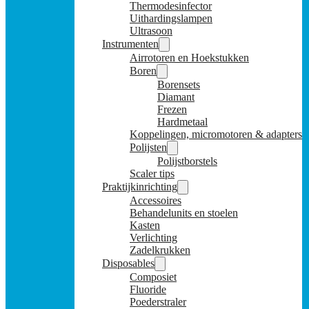
Thermodesinfector
Uithardingslampen
Ultrasoon
Instrumenten
Airrotoren en Hoekstukken
Boren
Borensets
Diamant
Frezen
Hardmetaal
Koppelingen, micromotoren & adapters
Polijsten
Polijstborstels
Scaler tips
Praktijkinrichting
Accessoires
Behandelunits en stoelen
Kasten
Verlichting
Zadelkrukken
Disposables
Composiet
Fluoride
Poederstraler