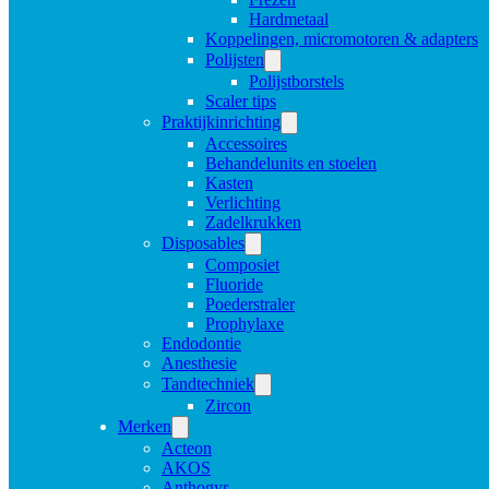
Hardmetaal
Koppelingen, micromotoren & adapters
Polijsten
Polijstborstels
Scaler tips
Praktijkinrichting
Accessoires
Behandelunits en stoelen
Kasten
Verlichting
Zadelkrukken
Disposables
Composiet
Fluoride
Poederstraler
Prophylaxe
Endodontie
Anesthesie
Tandtechniek
Zircon
Merken
Acteon
AKOS
Anthogyr