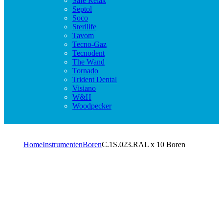
Safe Relax
Septol
Soco
Sterilife
Tavom
Tecno-Gaz
Tecnodent
The Wand
Tornado
Trident Dental
Visiano
W&H
Woodpecker
Home
Instrumenten
Boren
C.1S.023.RAL x 10 Boren