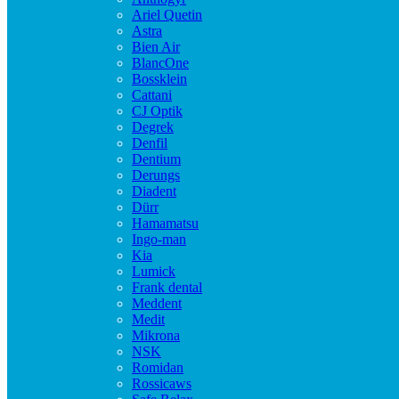
Ariel Quetin
Astra
Bien Air
BlancOne
Bossklein
Cattani
CJ Optik
Degrek
Denfil
Dentium
Derungs
Diadent
Dürr
Hamamatsu
Ingo-man
Kia
Lumick
Frank dental
Meddent
Medit
Mikrona
NSK
Romidan
Rossicaws