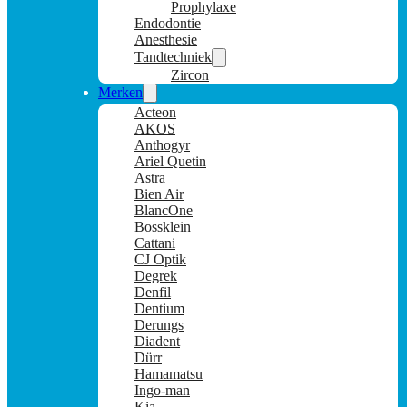
Prophylaxe
Endodontie
Anesthesie
Tandtechniek
Zircon
Merken
Acteon
AKOS
Anthogyr
Ariel Quetin
Astra
Bien Air
BlancOne
Bossklein
Cattani
CJ Optik
Degrek
Denfil
Dentium
Derungs
Diadent
Dürr
Hamamatsu
Ingo-man
Kia