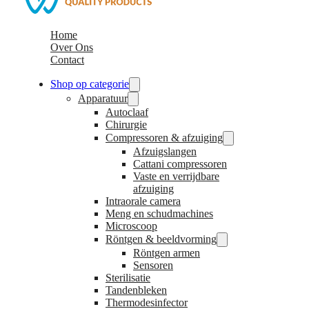
Home
Over Ons
Contact
Shop op categorie
Apparatuur
Autoclaaf
Chirurgie
Compressoren & afzuiging
Afzuigslangen
Cattani compressoren
Vaste en verrijdbare
afzuiging
Intraorale camera
Meng en schudmachines
Microscoop
Röntgen & beeldvorming
Röntgen armen
Sensoren
Sterilisatie
Tandenbleken
Thermodesinfector