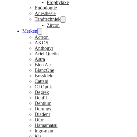
Prophylaxe
Endodontie
Anesthesie
Tandtechniek
Zircon
Merken
Acteon
AKOS
Anthogyr
Ariel Quetin
Astra
Bien Air
BlancOne
Bossklein
Cattani
CJ Optik
Degrek
Denfil
Dentium
Derungs
Diadent
Dürr
Hamamatsu
Ingo-man
Kia