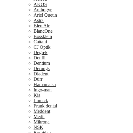
AKOS
Anthogyr
Ariel Quetin
Astra
Bien Air
BlancOne
Bossklein
Cattani
CJ Optik
Degrek
Denfil
Dentium
Derungs
Diadent
Dürr
Hamamatsu
Ingo-man
Kia
Lumick
Frank dental
Meddent
Medit
Mikrona
NSK
Romidan