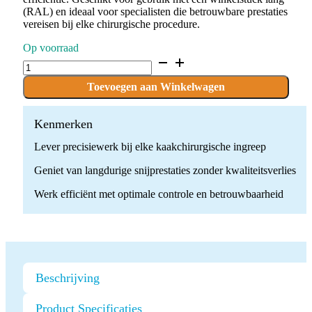
(RAL) en ideaal voor specialisten die betrouwbare prestaties
vereisen bij elke chirurgische procedure.
Op voorraad
C.162.016.RAL
x
10
Toevoegen aan Winkelwagen
Boren
quantity
Kenmerken
Lever precisiewerk bij elke kaakchirurgische ingreep
Geniet van langdurige snijprestaties zonder kwaliteitsverlies
Werk efficiënt met optimale controle en betrouwbaarheid
Beschrijving
Product Specificaties