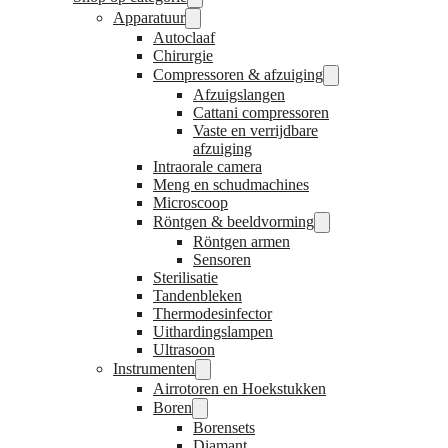
Apparatuur
Autoclaaf
Chirurgie
Compressoren & afzuiging
Afzuigslangen
Cattani compressoren
Vaste en verrijdbare
afzuiging
Intraorale camera
Meng en schudmachines
Microscoop
Röntgen & beeldvorming
Röntgen armen
Sensoren
Sterilisatie
Tandenbleken
Thermodesinfector
Uithardingslampen
Ultrasoon
Instrumenten
Airrotoren en Hoekstukken
Boren
Borensets
Diamant