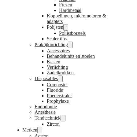
Frezen
Hardmetaal
Koppelingen, micromotoren &
adapters
Polijsten
Polijstborstels
Scaler tips
Praktijkinrichting
Accessoires
Behandelunits en stoelen
Kasten
Verlichting
Zadelkrukken
Disposables
Composiet
Fluoride
Poederstraler
Prophylaxe
Endodontie
Anesthesie
Tandtechniek
Zircon
Merken
Acteon