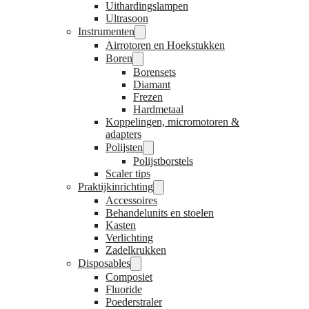
Uithardingslampen
Ultrasoon
Instrumenten
Airrotoren en Hoekstukken
Boren
Borensets
Diamant
Frezen
Hardmetaal
Koppelingen, micromotoren &
adapters
Polijsten
Polijstborstels
Scaler tips
Praktijkinrichting
Accessoires
Behandelunits en stoelen
Kasten
Verlichting
Zadelkrukken
Disposables
Composiet
Fluoride
Poederstraler