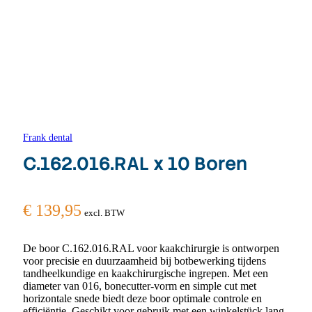
Frank dental
C.162.016.RAL x 10 Boren
€
139,95
excl. BTW
De boor C.162.016.RAL voor kaakchirurgie is ontworpen
voor precisie en duurzaamheid bij botbewerking tijdens
tandheelkundige en kaakchirurgische ingrepen. Met een
diameter van 016, bonecutter-vorm en simple cut met
horizontale snede biedt deze boor optimale controle en
efficiëntie. Geschikt voor gebruik met een winkelstück lang