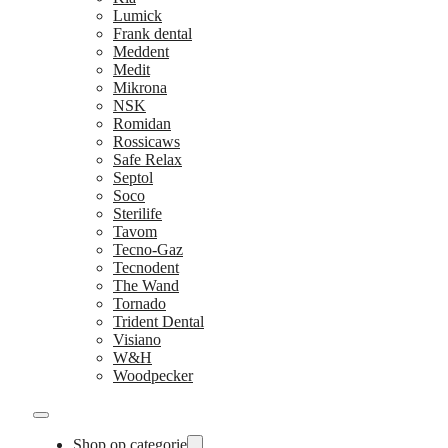
Lumick
Frank dental
Meddent
Medit
Mikrona
NSK
Romidan
Rossicaws
Safe Relax
Septol
Soco
Sterilife
Tavom
Tecno-Gaz
Tecnodent
The Wand
Tornado
Trident Dental
Visiano
W&H
Woodpecker
Shop op categorie