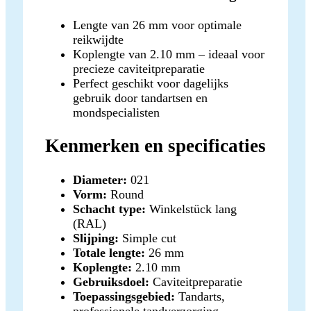
Lengte van 26 mm voor optimale
reikwijdte
Koplengte van 2.10 mm – ideaal voor
precieze caviteitpreparatie
Perfect geschikt voor dagelijks
gebruik door tandartsen en
mondspecialisten
Kenmerken en specificaties
Diameter:
021
Vorm:
Round
Schacht type:
Winkelstück lang
(RAL)
Slijping:
Simple cut
Totale lengte:
26 mm
Koplengte:
2.10 mm
Gebruiksdoel:
Caviteitpreparatie
Toepassingsgebied:
Tandarts,
professionele tandverzorging