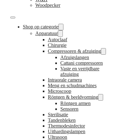
Woodpecker
Shop op categorie
Apparatuur
Autoclaaf
Chirurgie
Compressoren & afzuiging
Afzuigslangen
Cattani compressoren
Vaste en verrijdbare
afzuiging
Intraorale camera
Meng en schudmachines
Microscoop
Röntgen & beeldvorming
Röntgen armen
Sensoren
Sterilisatie
Tandenbleken
Thermodesinfector
Uithardingslampen
Ultrasoon