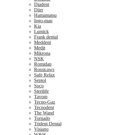
Diadent
Dürr
Hamamatsu
Ingo-man
Kia
Lumick
Frank dental
Meddent
Medit
Mikrona
NSK
Romidan
Rossicaws
Safe Relax
Septol
Soco
Sterilife
Tavom
Tecno-Gaz
Tecnodent
The Wand
Tornado
Trident Dental
Visiano
W&H