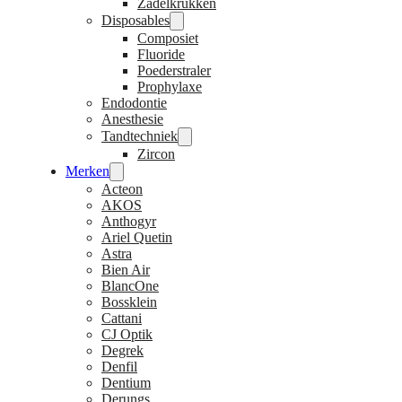
Zadelkrukken
Disposables
Composiet
Fluoride
Poederstraler
Prophylaxe
Endodontie
Anesthesie
Tandtechniek
Zircon
Merken
Acteon
AKOS
Anthogyr
Ariel Quetin
Astra
Bien Air
BlancOne
Bossklein
Cattani
CJ Optik
Degrek
Denfil
Dentium
Derungs