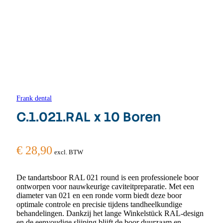
Frank dental
C.1.021.RAL x 10 Boren
€
28,90
excl. BTW
De tandartsboor RAL 021 round is een professionele boor
ontworpen voor nauwkeurige caviteitpreparatie. Met een
diameter van 021 en een ronde vorm biedt deze boor
optimale controle en precisie tijdens tandheelkundige
behandelingen. Dankzij het lange Winkelstück RAL-design
en de eenvoudige slijping blijft de boor duurzaam en