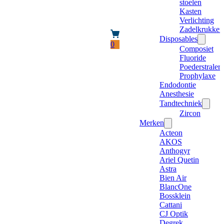
stoelen
Kasten
Verlichting
Zadelkrukken
Disposables
0
Composiet
Fluoride
Poederstraler
Prophylaxe
Endodontie
Anesthesie
Tandtechniek
Zircon
Merken
Acteon
AKOS
Anthogyr
Ariel Quetin
Astra
Bien Air
BlancOne
Bossklein
Cattani
CJ Optik
Degrek