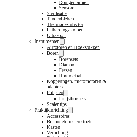
Röntgen armen
Sensoren
Sterilisatie
Tandenbleken
Thermodesinfector
Uithardingslampen
Ultrasoon
Instrumenten
Airrotoren en Hoekstukken
Boren
Borensets
Diamant
Frezen
Hardmetaal
Koppelingen, micromotoren &
adapters
Polijsten
Polijstborstels
Scaler tips
Praktijkinrichting
Accessoires
Behandelunits en stoelen
Kasten
Verlichting