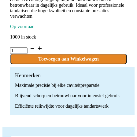
betrouwbaar in dagelijks gebruik. Ideaal voor professionele
tandartsen die hoge kwaliteit en constante prestaties
verwachten.
Op voorraad
1000 in stock
C.1.021.RAL
x
10
Toevoegen aan Winkelwagen
Boren
quantity
Kenmerken
Maximale precisie bij elke caviteitpreparatie
Blijvend scherp en betrouwbaar voor intensief gebruik
Efficiënte reikwijdte voor dagelijks tandartswerk