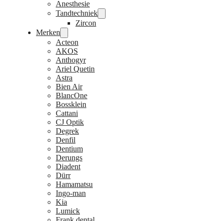
Anesthesie
Tandtechniek
Zircon
Merken
Acteon
AKOS
Anthogyr
Ariel Quetin
Astra
Bien Air
BlancOne
Bossklein
Cattani
CJ Optik
Degrek
Denfil
Dentium
Derungs
Diadent
Dürr
Hamamatsu
Ingo-man
Kia
Lumick
Frank dental