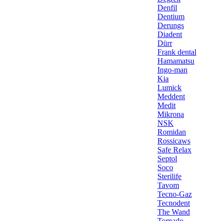
Denfil
Dentium
Derungs
Diadent
Dürr
Frank dental
Hamamatsu
Ingo-man
Kia
Lumick
Meddent
Medit
Mikrona
NSK
Romidan
Rossicaws
Safe Relax
Septol
Soco
Sterilife
Tavom
Tecno-Gaz
Tecnodent
The Wand
Tornado