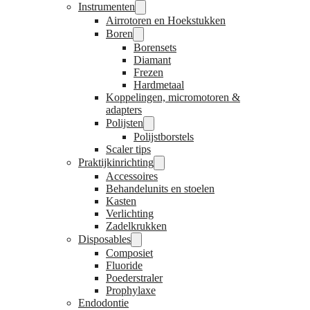
Instrumenten
Airrotoren en Hoekstukken
Boren
Borensets
Diamant
Frezen
Hardmetaal
Koppelingen, micromotoren &
adapters
Polijsten
Polijstborstels
Scaler tips
Praktijkinrichting
Accessoires
Behandelunits en stoelen
Kasten
Verlichting
Zadelkrukken
Disposables
Composiet
Fluoride
Poederstraler
Prophylaxe
Endodontie