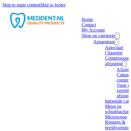
Skip to main content
Skip to footer
Home
Contact
My Account
Shop op categorie
Apparatuur
Autoclaaf
Chirurgie
Compressore
afzuiging
Afzuig
Cattani
compre
Vaste e
verrijd
afzuigi
Intraorale ca
Meng en
schudmachine
Microscoop
Röntgen &
beeldvorming