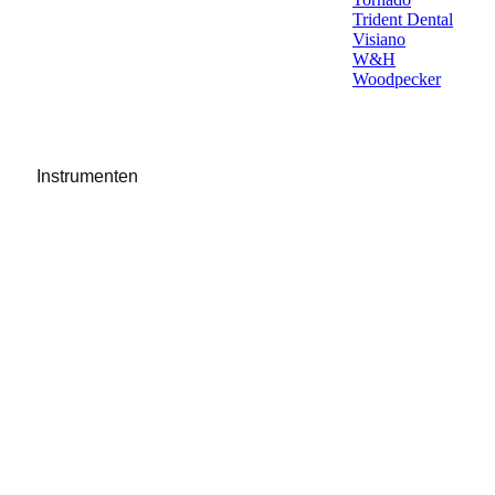
Trident Dental
Visiano
W&H
Woodpecker
Instrumenten