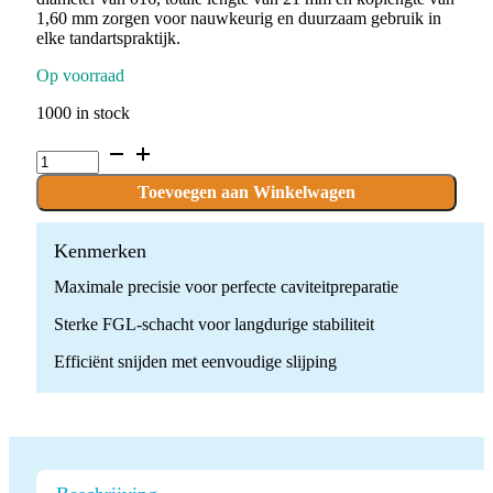
1,60 mm zorgen voor nauwkeurig en duurzaam gebruik in
elke tandartspraktijk.
Op voorraad
1000 in stock
C.1.016.FGL
x
10
Toevoegen aan Winkelwagen
Boren
quantity
Kenmerken
Maximale precisie voor perfecte caviteitpreparatie
Sterke FGL-schacht voor langdurige stabiliteit
Efficiënt snijden met eenvoudige slijping