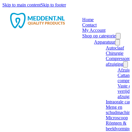
Skip to main content
Skip to footer
Home
Contact
My Account
Shop op categorie
Apparatuur
Autoclaaf
Chirurgie
Compressore
afzuiging
Afzuig
Cattani
compre
Vaste e
verrijd
afzuigi
Intraorale ca
Meng en
schudmachine
Microscoop
Röntgen &
beeldvorming