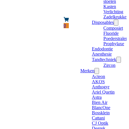
stoelen
Kasten
Verlichting
Zadelkrukken
Disposables
0
Composiet
Fluoride
Poederstraler
Prophylaxe
Endodontie
Anesthesie
Tandtechniek
Zircon
Merken
Acteon
AKOS
Anthogyr
Ariel Quetin
Astra
Bien Air
BlancOne
Bossklein
Cattani
CJ Optik
Degrek