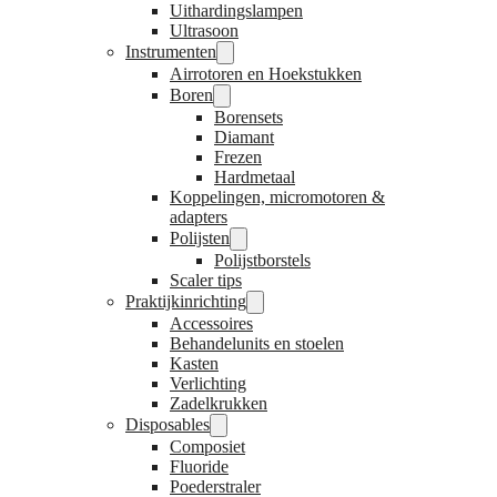
Uithardingslampen
Ultrasoon
Instrumenten
Airrotoren en Hoekstukken
Boren
Borensets
Diamant
Frezen
Hardmetaal
Koppelingen, micromotoren &
adapters
Polijsten
Polijstborstels
Scaler tips
Praktijkinrichting
Accessoires
Behandelunits en stoelen
Kasten
Verlichting
Zadelkrukken
Disposables
Composiet
Fluoride
Poederstraler