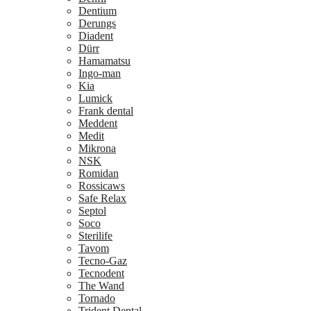
Dentium
Derungs
Diadent
Dürr
Hamamatsu
Ingo-man
Kia
Lumick
Frank dental
Meddent
Medit
Mikrona
NSK
Romidan
Rossicaws
Safe Relax
Septol
Soco
Sterilife
Tavom
Tecno-Gaz
Tecnodent
The Wand
Tornado
Trident Dental