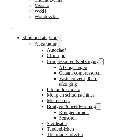
Visiano
W&H
Woodpecker
Shop op categorie
Apparatuur
Autoclaaf
Chirurgie
Compressoren & afzuiging
Afzuigslangen
Cattani compressoren
Vaste en verrijdbare
afzuiging
Intraorale camera
Meng en schudmachines
Microscoop
Röntgen & beeldvorming
Röntgen armen
Sensoren
Sterilisatie
Tandenbleken
Thermodesinfector