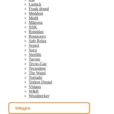
Lumick
Frank dental
Meddent
Medit
Mikrona
NSK
Romidan
Rossicaws
Safe Relax
Septol
Soco
Sterilife
Tavom
Tecno-Gaz
Tecnodent
The Wand
Tornado
Trident Dental
Visiano
W&H
Woodpecker
Inloggen