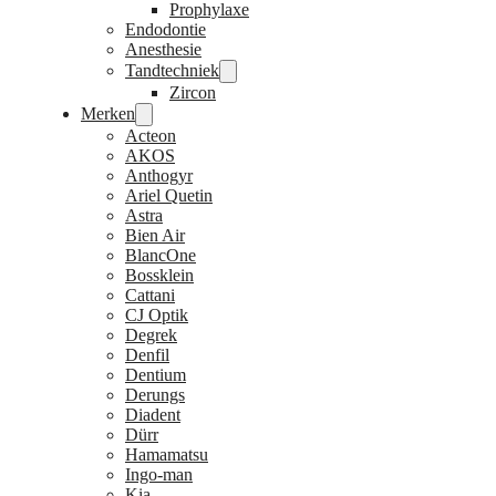
Prophylaxe
Endodontie
Anesthesie
Tandtechniek
Zircon
Merken
Acteon
AKOS
Anthogyr
Ariel Quetin
Astra
Bien Air
BlancOne
Bossklein
Cattani
CJ Optik
Degrek
Denfil
Dentium
Derungs
Diadent
Dürr
Hamamatsu
Ingo-man
Kia