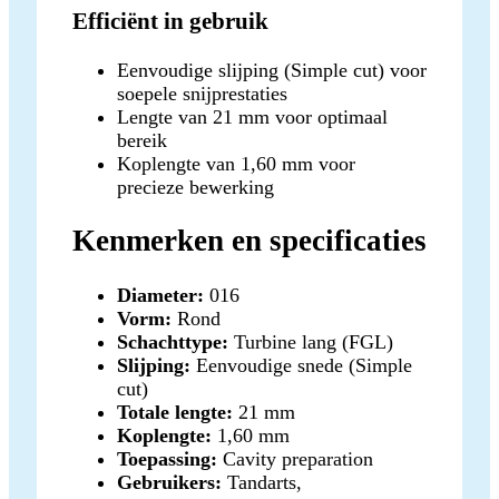
Efficiënt in gebruik
Eenvoudige slijping (Simple cut) voor
soepele snijprestaties
Lengte van 21 mm voor optimaal
bereik
Koplengte van 1,60 mm voor
precieze bewerking
Kenmerken en specificaties
Diameter:
016
Vorm:
Rond
Schachttype:
Turbine lang (FGL)
Slijping:
Eenvoudige snede (Simple
cut)
Totale lengte:
21 mm
Koplengte:
1,60 mm
Toepassing:
Cavity preparation
Gebruikers:
Tandarts,