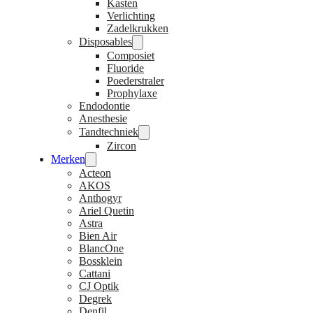
Kasten
Verlichting
Zadelkrukken
Disposables
Composiet
Fluoride
Poederstraler
Prophylaxe
Endodontie
Anesthesie
Tandtechniek
Zircon
Merken
Acteon
AKOS
Anthogyr
Ariel Quetin
Astra
Bien Air
BlancOne
Bossklein
Cattani
CJ Optik
Degrek
Denfil