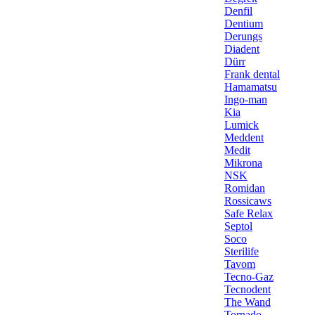
Denfil
Dentium
Derungs
Diadent
Dürr
Frank dental
Hamamatsu
Ingo-man
Kia
Lumick
Meddent
Medit
Mikrona
NSK
Romidan
Rossicaws
Safe Relax
Septol
Soco
Sterilife
Tavom
Tecno-Gaz
Tecnodent
The Wand
Tornado