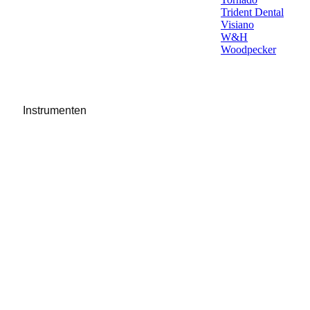
Trident Dental
Visiano
W&H
Woodpecker
Instrumenten