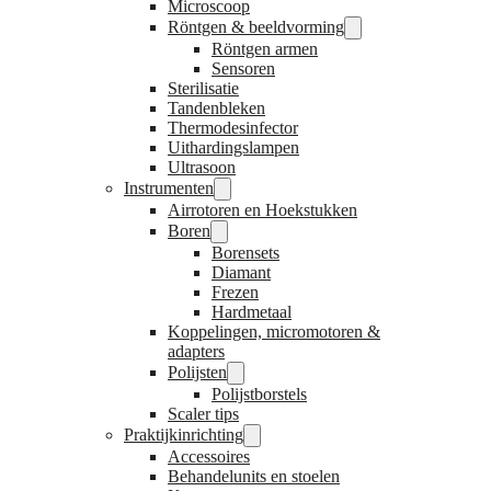
Microscoop
Röntgen & beeldvorming
Röntgen armen
Sensoren
Sterilisatie
Tandenbleken
Thermodesinfector
Uithardingslampen
Ultrasoon
Instrumenten
Airrotoren en Hoekstukken
Boren
Borensets
Diamant
Frezen
Hardmetaal
Koppelingen, micromotoren &
adapters
Polijsten
Polijstborstels
Scaler tips
Praktijkinrichting
Accessoires
Behandelunits en stoelen