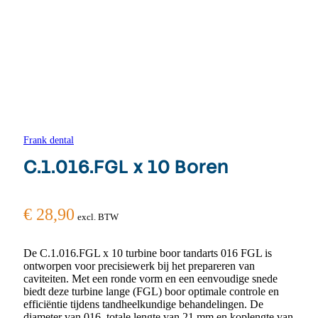
Frank dental
C.1.016.FGL x 10 Boren
€
28,90
excl. BTW
De C.1.016.FGL x 10 turbine boor tandarts 016 FGL is
ontworpen voor precisiewerk bij het prepareren van
caviteiten. Met een ronde vorm en een eenvoudige snede
biedt deze turbine lange (FGL) boor optimale controle en
efficiëntie tijdens tandheelkundige behandelingen. De
diameter van 016, totale lengte van 21 mm en koplengte van