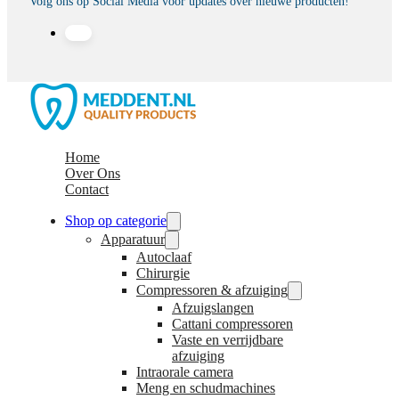
Volg ons op Social Media voor updates over nieuwe producten!
Home
Over Ons
Contact
Shop op categorie
Apparatuur
Autoclaaf
Chirurgie
Compressoren & afzuiging
Afzuigslangen
Cattani compressoren
Vaste en verrijdbare
afzuiging
Intraorale camera
Meng en schudmachines