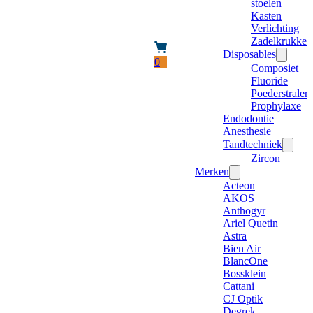
stoelen
Kasten
Verlichting
Zadelkrukken
Disposables
0
Composiet
Fluoride
Poederstraler
Prophylaxe
Endodontie
Anesthesie
Tandtechniek
Zircon
Merken
Acteon
AKOS
Anthogyr
Ariel Quetin
Astra
Bien Air
BlancOne
Bossklein
Cattani
CJ Optik
Degrek