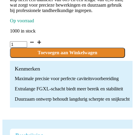
wat zorgt voor precieze bewerkingen en duurzaam gebruik
bij professionele tandheelkundige ingrepen.
Op voorraad
1000 in stock
C.1.009.FGXL
x
10
Toevoegen aan Winkelwagen
Boren
quantity
Kenmerken
Maximale precisie voor perfecte caviteitsvoorbereiding
Extralange FGXL-schacht biedt meer bereik en stabiliteit
Duurzaam ontwerp behoudt langdurig scherpte en snijkracht