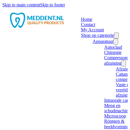
Skip to main content
Skip to footer
Home
Contact
My Account
Shop op categorie
Apparatuur
Autoclaaf
Chirurgie
Compressore
afzuiging
Afzuig
Cattani
compre
Vaste e
verrijd
afzuigi
Intraorale ca
Meng en
schudmachine
Microscoop
Röntgen &
beeldvorming