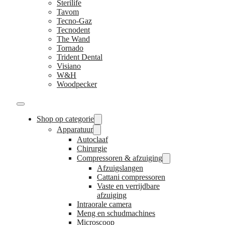
Sterilife
Tavom
Tecno-Gaz
Tecnodent
The Wand
Tornado
Trident Dental
Visiano
W&H
Woodpecker
Shop op categorie
Apparatuur
Autoclaaf
Chirurgie
Compressoren & afzuiging
Afzuigslangen
Cattani compressoren
Vaste en verrijdbare
afzuiging
Intraorale camera
Meng en schudmachines
Microscoop