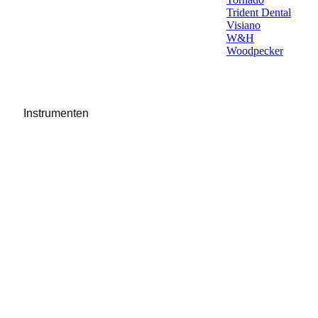
Trident Dental
Visiano
W&H
Woodpecker
Instrumenten