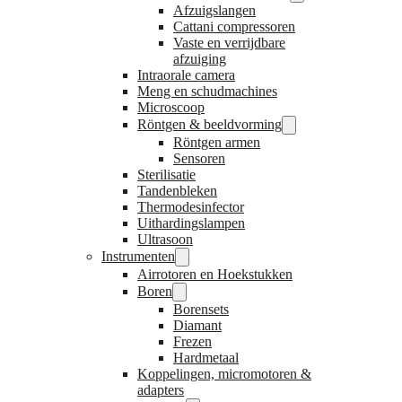
Afzuigslangen
Cattani compressoren
Vaste en verrijdbare
afzuiging
Intraorale camera
Meng en schudmachines
Microscoop
Röntgen & beeldvorming
Röntgen armen
Sensoren
Sterilisatie
Tandenbleken
Thermodesinfector
Uithardingslampen
Ultrasoon
Instrumenten
Airrotoren en Hoekstukken
Boren
Borensets
Diamant
Frezen
Hardmetaal
Koppelingen, micromotoren &
adapters