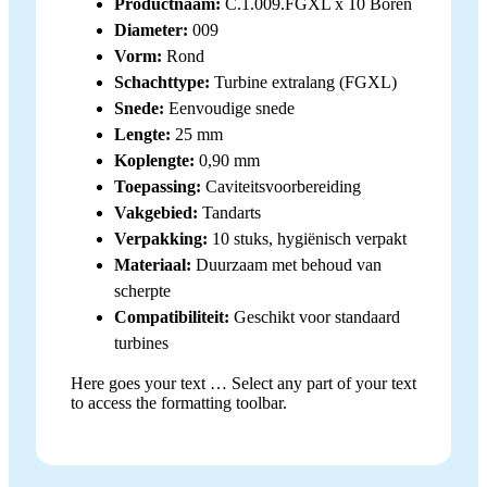
Productnaam:
C.1.009.FGXL x 10 Boren
Diameter:
009
Vorm:
Rond
Schachttype:
Turbine extralang (FGXL)
Snede:
Eenvoudige snede
Lengte:
25 mm
Koplengte:
0,90 mm
Toepassing:
Caviteitsvoorbereiding
Vakgebied:
Tandarts
Verpakking:
10 stuks, hygiënisch verpakt
Materiaal:
Duurzaam met behoud van
scherpte
Compatibiliteit:
Geschikt voor standaard
turbines
Here goes your text … Select any part of your text
to access the formatting toolbar.