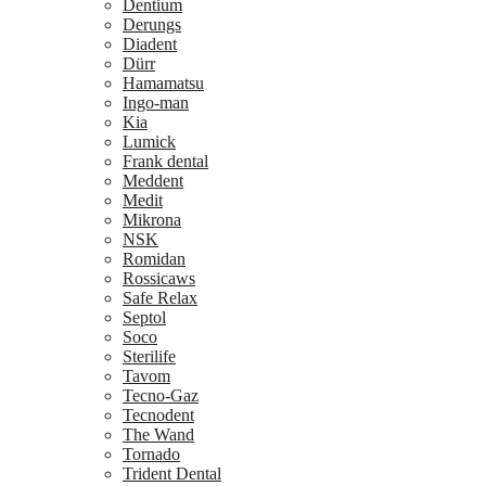
Dentium
Derungs
Diadent
Dürr
Hamamatsu
Ingo-man
Kia
Lumick
Frank dental
Meddent
Medit
Mikrona
NSK
Romidan
Rossicaws
Safe Relax
Septol
Soco
Sterilife
Tavom
Tecno-Gaz
Tecnodent
The Wand
Tornado
Trident Dental