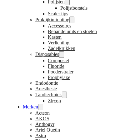
Polijsten
Polijstborstels
Scaler tips
Praktijkinrichting
Accessoires
Behandelunits en stoelen
Kasten
Verlichting
Zadelkrukken
Disposables
Composiet
Fluoride
Poederstraler
Prophylaxe
Endodontie
Anesthesie
Tandtechniek
Zircon
Merken
Acteon
AKOS
Anthogyr
Ariel Quetin
Astra