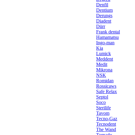
Denfil
Dentium
Derungs
Diadent
Dürr
Frank dental
Hamamatsu
Ingo-man
Kia
Lumick
Meddent
Medit
Mikrona
NSK
Romidan
Rossicaws
Safe Relax
Septol
Soco
Sterilife
Tavom
Tecno-Gaz
Tecnodent
The Wand
Tornado