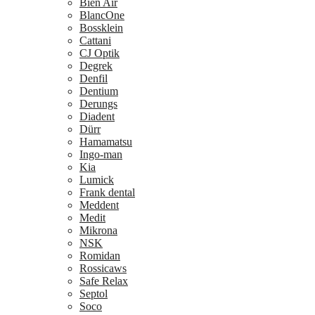
Bien Air
BlancOne
Bossklein
Cattani
CJ Optik
Degrek
Denfil
Dentium
Derungs
Diadent
Dürr
Hamamatsu
Ingo-man
Kia
Lumick
Frank dental
Meddent
Medit
Mikrona
NSK
Romidan
Rossicaws
Safe Relax
Septol
Soco