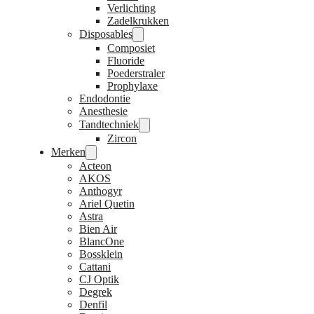
Verlichting
Zadelkrukken
Disposables
Composiet
Fluoride
Poederstraler
Prophylaxe
Endodontie
Anesthesie
Tandtechniek
Zircon
Merken
Acteon
AKOS
Anthogyr
Ariel Quetin
Astra
Bien Air
BlancOne
Bossklein
Cattani
CJ Optik
Degrek
Denfil