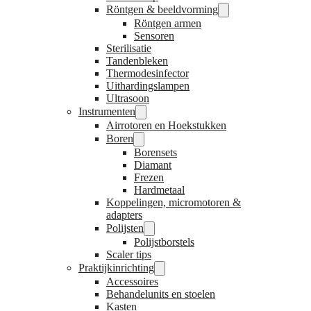
Röntgen & beeldvorming
Röntgen armen
Sensoren
Sterilisatie
Tandenbleken
Thermodesinfector
Uithardingslampen
Ultrasoon
Instrumenten
Airrotoren en Hoekstukken
Boren
Borensets
Diamant
Frezen
Hardmetaal
Koppelingen, micromotoren &
adapters
Polijsten
Polijstborstels
Scaler tips
Praktijkinrichting
Accessoires
Behandelunits en stoelen
Kasten