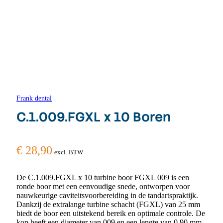
Frank dental
C.1.009.FGXL x 10 Boren
€
28,90
excl. BTW
De C.1.009.FGXL x 10 turbine boor FGXL 009 is een
ronde boor met een eenvoudige snede, ontworpen voor
nauwkeurige caviteitsvoorbereiding in de tandartspraktijk.
Dankzij de extralange turbine schacht (FGXL) van 25 mm
biedt de boor een uitstekend bereik en optimale controle. De
kop heeft een diameter van 009 en een lengte van 0,90 mm,