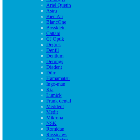
Ariel Quetin
Astra
Bien Air
BlancOne
Bossklein
Cattani
CJ Optik
Degrek
Denfil
Dentium
Derungs
Diadent
Dürr
Hamamatsu
Ingo-man
Kia
Lumick
Frank dental
Meddent
Medit
Mikrona
NSK
Romidan
Rossicaws