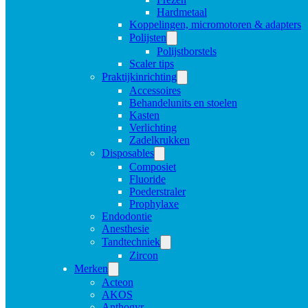
Hardmetaal
Koppelingen, micromotoren & adapters
Polijsten
Polijstborstels
Scaler tips
Praktijkinrichting
Accessoires
Behandelunits en stoelen
Kasten
Verlichting
Zadelkrukken
Disposables
Composiet
Fluoride
Poederstraler
Prophylaxe
Endodontie
Anesthesie
Tandtechniek
Zircon
Merken
Acteon
AKOS
Anthogyr