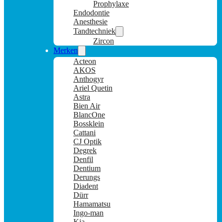
Prophylaxe
Endodontie
Anesthesie
Tandtechniek
Zircon
Merken
Acteon
AKOS
Anthogyr
Ariel Quetin
Astra
Bien Air
BlancOne
Bossklein
Cattani
CJ Optik
Degrek
Denfil
Dentium
Derungs
Diadent
Dürr
Hamamatsu
Ingo-man
Kia