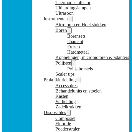
Thermodesinfector
Uithardingslampen
Ultrasoon
Instrumenten
Airrotoren en Hoekstukken
Boren
Borensets
Diamant
Frezen
Hardmetaal
Koppelingen, micromotoren & adapters
Polijsten
Polijstborstels
Scaler tips
Praktijkinrichting
Accessoires
Behandelunits en stoelen
Kasten
Verlichting
Zadelkrukken
Disposables
Composiet
Fluoride
Poederstraler