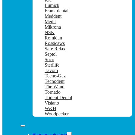
Lumick
Frank dental
Meddent
Medit
Mikrona
NSK
Romidan
Rossicaws
Safe Relax
Septol
Soco
Sterilife
Tavom
Tecno-Gaz
Tecnodent
The Wand
Tornado
Trident Dental
Visiano
W&H
Woodpecker
Shop op categorie