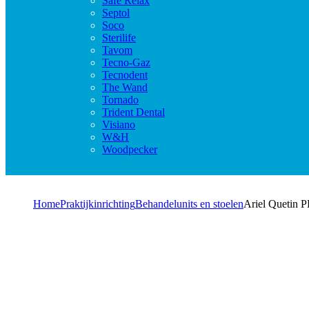
Safe Relax
Septol
Soco
Sterilife
Tavom
Tecno-Gaz
Tecnodent
The Wand
Tornado
Trident Dental
Visiano
W&H
Woodpecker
Home
Praktijkinrichting
Behandelunits en stoelen
Ariel Quetin P