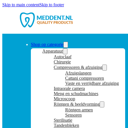
Skip to main content
Skip to footer
Shop op categorie
Apparatuur
Autoclaaf
Chirurgie
Compressoren & afzuiging
Afzuigslangen
Cattani compressoren
Vaste en verrijdbare afzuiging
Intraorale camera
Meng en schudmachines
Microscoop
Röntgen & beeldvorming
Röntgen armen
Sensoren
Sterilisatie
Tandenbleken