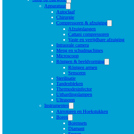
Apparatuur
Autoclaaf
Chirurgie
Compressoren & afzuiging
Afzuigslangen
Cattani compressoren
Vaste en verrijdbare afzuiging
Intraorale camera
Meng en schudmachines
Microscoop
Röntgen & beeldvorming
Röntgen armen
Sensoren
Sterilisatie
Tandenbleken
Thermodesinfector
Uithardingslampen
Ultrasoon
Instrumenten
Airrotoren en Hoekstukken
Boren
Borensets
Diamant
Frezen