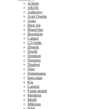
Acteon
AKOS
Anthogyr
Ariel Quetin
Astra
Bien Air
BlancOne
Bossklein
Cattani
CJ Optik
Degrek
Denfil
Dentium
Derungs
Diadent
Dürr
Hamamatsu
Ingo-man
Kia
Lumick
Frank dental
Meddent
Medit
Mikrona
NSK