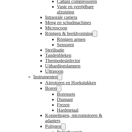
Cattani compressoren
Vaste en verrijdbare
afzuiging
Intraorale camera
Meng en schudmachines
Microscoop
Röntgen & beeldvorming
Röntgen armen
Sensoren
Sterilisatie
Tandenbleken
Thermodesinfector
Uithardingslampen
Ultrasoon
Instrumenten
Airrotoren en Hoekstukken
Boren
Borensets
Diamant
Frezen
Hardmetaal
Koppelingen, micromotoren &
adapters
Polijsten