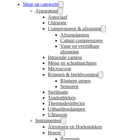
Shop op categorie
Apparatuur
Autoclaaf
Chirurgie
Compressoren & afzuiging
Afzuigslangen
Cattani compressoren
Vaste en verrijdbare
afzuiging
Intraorale camera
Meng en schudmachines
Microscoop
Röntgen & beeldvorming
Röntgen armen
Sensoren
Sterilisatie
Tandenbleken
Thermodesinfector
Uithardingslampen
Ultrasoon
Instrumenten
Airrotoren en Hoekstukken
Boren
Borensets