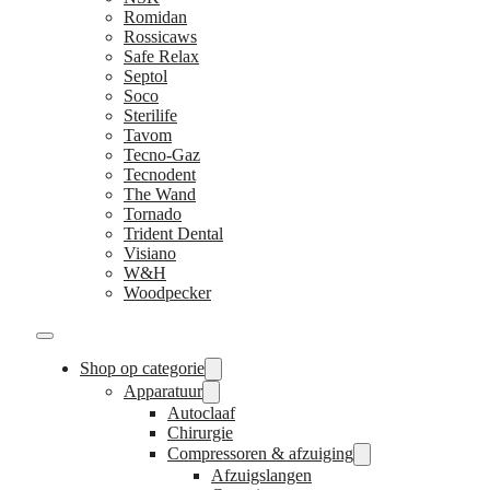
Romidan
Rossicaws
Safe Relax
Septol
Soco
Sterilife
Tavom
Tecno-Gaz
Tecnodent
The Wand
Tornado
Trident Dental
Visiano
W&H
Woodpecker
Shop op categorie
Apparatuur
Autoclaaf
Chirurgie
Compressoren & afzuiging
Afzuigslangen