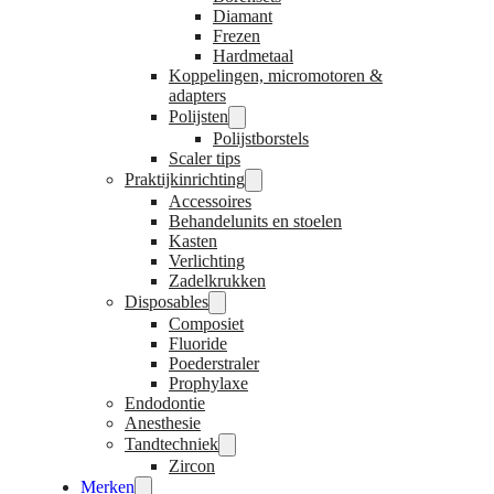
Diamant
Frezen
Hardmetaal
Koppelingen, micromotoren &
adapters
Polijsten
Polijstborstels
Scaler tips
Praktijkinrichting
Accessoires
Behandelunits en stoelen
Kasten
Verlichting
Zadelkrukken
Disposables
Composiet
Fluoride
Poederstraler
Prophylaxe
Endodontie
Anesthesie
Tandtechniek
Zircon
Merken