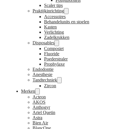
Polijstborstels
Scaler tips
Praktijkinrichting
Accessoires
Behandelunits en stoelen
Kasten
Verlichting
Zadelkrukken
Disposables
Composiet
Fluoride
Poederstraler
Prophylaxe
Endodontie
Anesthesie
Tandtechniek
Zircon
Merken
Acteon
AKOS
Anthogyr
Ariel Quetin
Astra
Bien Air
BlancOne