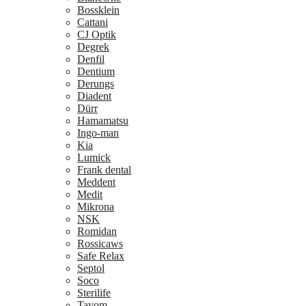
Bossklein
Cattani
CJ Optik
Degrek
Denfil
Dentium
Derungs
Diadent
Dürr
Hamamatsu
Ingo-man
Kia
Lumick
Frank dental
Meddent
Medit
Mikrona
NSK
Romidan
Rossicaws
Safe Relax
Septol
Soco
Sterilife
Tavom